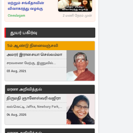
மற்றும் சங்கீதாவின்
விவாகரத்து வழக்கு
Cineulagam
2 மணி நேரம் முன்
துயர் பகிர்வு
5ம் ஆண்டு நினைவஞ்சலி
அமரர் இராசையா செல்லம்மா
சரவணை மேற்கு, இணுவில்
கிழக்கு
03 Aug, 2021
மரண அறிவித்தல்
திருமதி ஞானேஸ்வரி வஜிரா
வல்வெட்டி, Jaffna, Newbury Park,
United Kingdom
04 Aug, 2026
மரண அறிவித்தல்