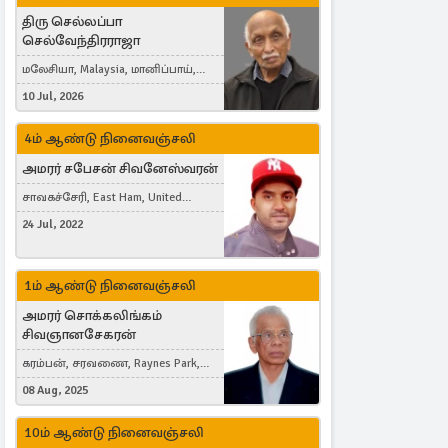
திரு செல்லப்பா
செல்வேந்திரராஜா
மலேசியா, Malaysia, மானிப்பாய்,
Duisburg, Germany, London, United
10 Jul, 2026
Kingdom
4ம் ஆண்டு நினைவஞ்சலி
அமரர் சபேசன் சிவனேஸ்வரன்
சாவகச்சேரி, East Ham, United
Kingdom
24 Jul, 2022
1ம் ஆண்டு நினைவஞ்சலி
அமரர் சொக்கலிங்கம்
சிவஞானசேகரன்
கரம்பன், சரவணை, Raynes Park,
London, United Kingdom
08 Aug, 2025
10ம் ஆண்டு நினைவஞ்சலி