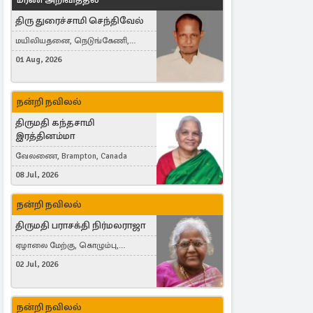
திரு துரைச்சாமி செந்திவேல்
மயிலியதனை, நெடுங்கேணி,
கம்பர்மலை
01 Aug, 2026
நன்றி நவிலல்
திருமதி கந்தசாமி
இரத்தினம்மா
வேலணை, Brampton, Canada
08 Jul, 2026
நன்றி நவிலல்
திருமதி பராசக்தி நிர்மலராஜா
ஏழாலை மேற்கு, கொழும்பு,
தங்காலை, London, United Kingdom
02 Jul, 2026
நன்றி நவிலல்