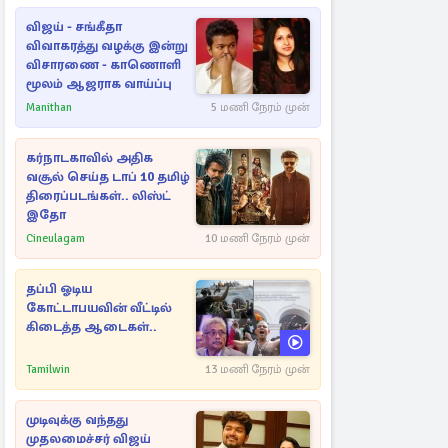
விஜய் - சங்கீதா
விவாகரத்து வழக்கு இன்று
விசாரணை - காணொளி
மூலம் ஆஜராக வாய்ப்பு
Manithan
5 மணி நேரம் முன்
கர்நாடகாவில் அதிக
வசூல் செய்த டாப் 10 தமிழ்
திரைப்படங்கள்.. லிஸ்ட்
இதோ
Cineulagam
10 மணி நேரம் முன்
தப்பி ஓடிய
கோட்டாபயவின் வீட்டில்
கிடைத்த ஆடைகள்..
Tamilwin
13 மணி நேரம் முன்
முடிவுக்கு வந்தது
முதலமைச்சர் விஜய்