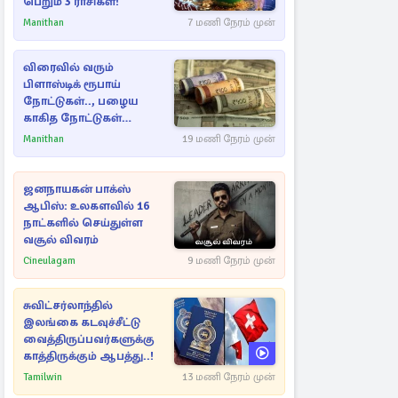
பெறும் 3 ராசிகள்!
Manithan
7 மணி நேரம் முன்
விரைவில் வரும்
பிளாஸ்டிக் ரூபாய்
நோட்டுகள்.., பழைய
காகித நோட்டுகள்
செல்லுமா?
Manithan
19 மணி நேரம் முன்
ஜனநாயகன் பாக்ஸ்
ஆபிஸ்: உலகளவில் 16
நாட்களில் செய்துள்ள
வசூல் விவரம்
Cineulagam
9 மணி நேரம் முன்
சுவிட்சர்லாந்தில்
இலங்கை கடவுச்சீட்டு
வைத்திருப்பவர்களுக்கு
காத்திருக்கும் ஆபத்து..!
Tamilwin
13 மணி நேரம் முன்