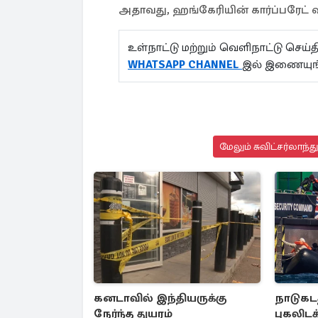
அதாவது, ஹங்கேரியின் கார்ப்பரேட் வர
உள்நாட்டு மற்றும் வெளிநாட்டு செ
WHATSAPP CHANNEL
இல் இணையுங்
மேலும் சுவிட்சர்லாந்
கனடாவில் இந்தியருக்கு
நாடுகடத
நேர்ந்த துயரம்
புகலிட