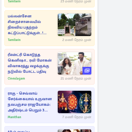
நட்புகள்
Tamilwin
23 மணி நேரம் முன்
பல்லன்சேன
சிறைச்சாலையில்
நிலவிய பதற்றம்
கட்டுப்பாட்டுக்குள்..!
அதிரடியாக களமிறங்கிய
Tamilwin
2 மணி நேரம் முன்
அதிகாரிகள்
ரீஎன்ட்ரி கொடுத்த
கெனிஷா.. ரவி மோகன்
விவாகரத்து வழக்குக்கு
நடுவில் போட்ட பதிவு
Cineulagam
21 மணி நேரம் முன்
ராகு - செவ்வாய்
சேர்க்கையால் உருவான
நவபஞ்சம ராஜயோகம்:
அதிர்ஷ்டம் பெறும் 3
ராசிகள்!
Manithan
7 மணி நேரம் முன்