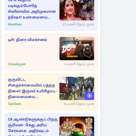
10-ம் வகுப்பு
படிக்கும்போதே
சினிமாவில் அறிமுகமான
த்ரிஷா! உண்மையை
பகிர்ந்த இயக்குநர் பிரவீன்
Manithan
23 மணி நேரம் முன்
காந்தி
டிசி: திரை விமர்சனம்
Cineulagam
4 மணி நேரம் முன்
குருவிட்ட
சிறைச்சாலையில் பதற்ற
நிலை! இருவர் உயிரிழப்பு -
நிலைமையை
கட்டுப்படுத்த பொலிஸார்
Tamilwin
8 மணி நேரம் முன்
கண்ணீர்புகை பிரயோகம்
18 ஆண்டுகளுக்குப் பிறகு
சூரியன்- கேது அரிய
சேர்க்கை: அதிர்ஷ்டம்