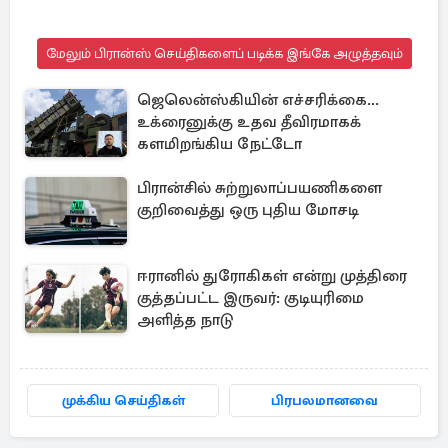
மேலும் பிரான்ஸ் செய்திகளைப் படிக்க இங்கே அழுத்தவும்
ஜெலென்ஸ்கியின் எச்சரிக்கை...
உக்ரைனுக்கு உதவ தீவிரமாகக்
களமிறங்கிய நேட்டோ
பிரான்சில் சுற்றுலாப்பயணிகளை
குறிவைத்து ஒரு புதிய மோசடி
ஈரானில் துரோகிகள் என்று முத்திரை
குத்தப்பட்ட இருவர்: குடியுரிமை
அளித்த நாடு
முக்கிய செய்திகள்
பிரபலமானவை