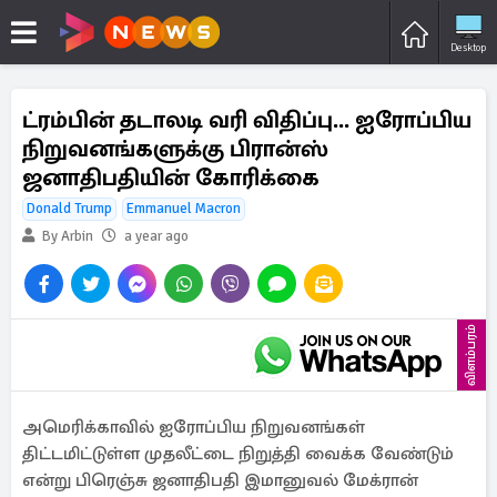
Desktop
ட்ரம்பின் தடாலடி வரி விதிப்பு... ஐரோப்பிய
நிறுவனங்களுக்கு பிரான்ஸ்
ஜனாதிபதியின் கோரிக்கை
Donald Trump
Emmanuel Macron
By Arbin
a year ago
விளம்பரம்
அமெரிக்காவில் ஐரோப்பிய நிறுவனங்கள்
திட்டமிட்டுள்ள முதலீட்டை நிறுத்தி வைக்க வேண்டும்
என்று பிரெஞ்சு ஜனாதிபதி இமானுவல் மேக்ரான்