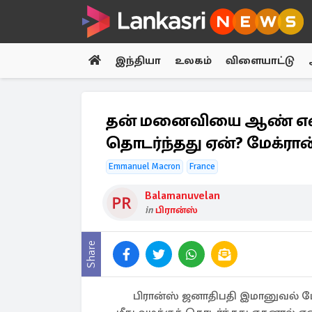
இந்தியா
உலகம்
விளையாட்டு
தன் மனைவியை ஆண் என்று
தொடர்ந்தது ஏன்? மேக்ரான
Emmanuel Macron
France
Balamanuvelan
in
பிரான்ஸ்
Share
பிரான்ஸ் ஜனாதிபதி இமானுவல் 