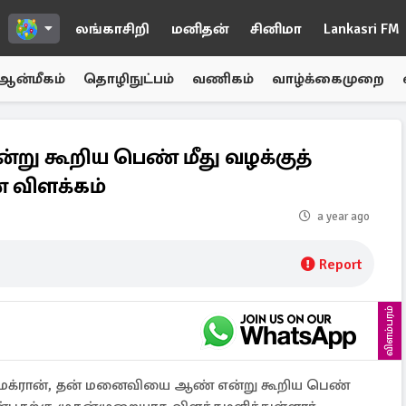
லங்காசிறி
மனிதன்
சினிமா
Lankasri FM
ஆன்மீகம்
தொழிநுட்பம்
வணிகம்
வாழ்க்கைமுறை
 கூறிய பெண் மீது வழக்குத்
் விளக்கம்
a year ago
Report
விளம்பரம்
மேக்ரான், தன் மனைவியை ஆண் என்று கூறிய பெண்