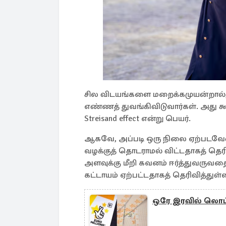
சில விடயங்களை மறைக்கமுயன்றால்
எண்ணத் துவங்கிவிடுவார்கள். அது கூ
Streisand effect என்று பெயர்.
ஆகவே, அப்படி ஒரு நிலை ஏற்படவேண
வழக்குத் தொடராமல் விட்டதாகத் தெர
அளவுக்கு மீறி கவனம் ஈர்த்துவருவத
கட்டாயம் ஏற்பட்டதாகத் தெரிவித்துள்ள
ஒரே இரவில் லொட்ட