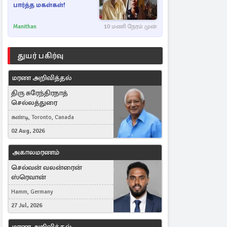
பார்த்த மகள்கள்!
Manithan
10 மணி நேரம் முன்
துயர் பகிர்வு
மரண அறிவித்தல்
திரு சுரேந்திரநாத்
செல்லத்துரை
கண்டி, Toronto, Canada
02 Aug, 2026
அகாலமரணம்
செல்வன் வலன்ரைன்
ஸ்ரெவான்
Hamm, Germany
27 Jul, 2026
மரண அறிவித்தல்