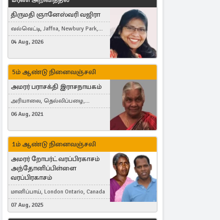
திருமதி ஞானேஸ்வரி வஜிரா
வல்வெட்டி, Jaffna, Newbury Park,
United Kingdom
04 Aug, 2026
5ம் ஆண்டு நினைவஞ்சலி
அமரர் பராசக்தி இராசநாயகம்
அரியாலை, தெல்லிப்பழை,
Montreal, Canada
06 Aug, 2021
1ம் ஆண்டு நினைவஞ்சலி
அமரர் றோபர்ட் வரப்பிரகாசம்
அந்தோனிப்பிள்ளை
வரப்பிரகாசம்
மானிப்பாய், London Ontario, Canada
07 Aug, 2025