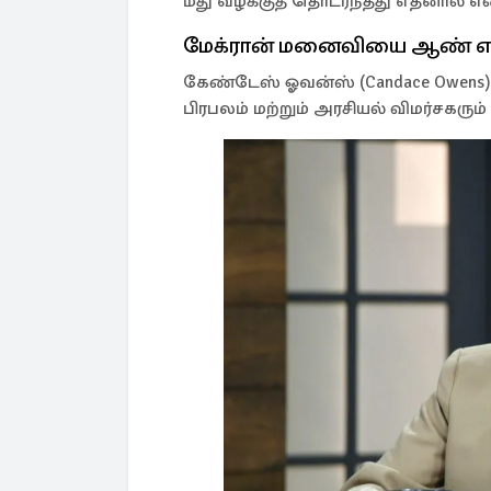
மீது வழக்குத் தொடர்ந்தது எதனால் எ
மேக்ரான் மனைவியை ஆண் என 
கேண்டேஸ் ஓவன்ஸ் (Candace Owens)
பிரபலம் மற்றும் அரசியல் விமர்சகரும