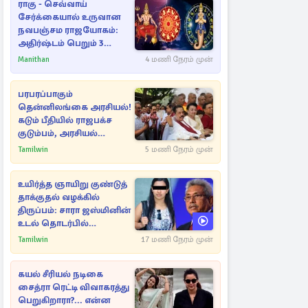
ராகு - செவ்வாய்
சேர்க்கையால் உருவான
நவபஞ்சம ராஜயோகம்:
அதிர்ஷ்டம் பெறும் 3
ராசிகள்!
Manithan
4 மணி நேரம் முன்
பரபரப்பாகும்
தென்னிலங்கை அரசியல்!
கடும் பீதியில் ராஜபக்ச
குடும்பம், அரசியல்
நட்புகள்
Tamilwin
5 மணி நேரம் முன்
உயிர்த்த ஞாயிறு குண்டுத்
தாக்குதல் வழக்கில்
திருப்பம்: சாரா ஜஸ்மினின்
உடல் தொடர்பில்
நீதிமன்றத்தில் வெளியான
Tamilwin
17 மணி நேரம் முன்
அதிர்ச்சி தகவல்
கயல் சீரியல் நடிகை
சைத்ரா ரெட்டி விவாகரத்து
பெறுகிறாரா?... என்ன