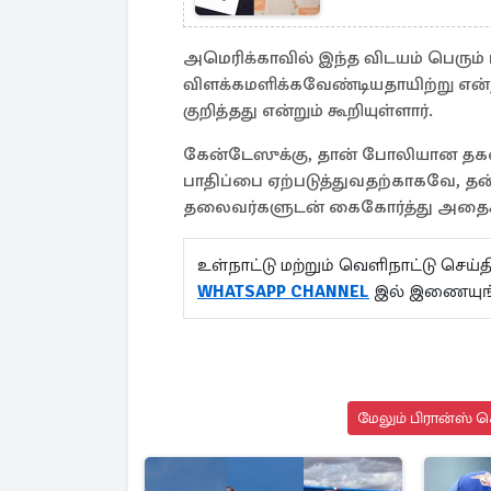
அமெரிக்காவில் இந்த விடயம் பெரும்
விளக்கமளிக்கவேண்டியதாயிற்று என்
குறித்தது என்றும் கூறியுள்ளார்.
கேன்டேஸுக்கு, தான் போலியான தகவல்
பாதிப்பை ஏற்படுத்துவதற்காகவே, தன
தலைவர்களுடன் கைகோர்த்து அதைச் செ
உள்நாட்டு மற்றும் வெளிநாட்டு செ
WHATSAPP CHANNEL
இல் இணையுங
மேலும் பிரான்ஸ் ச