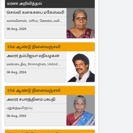
மரண அறிவித்தல்
செல்வி கனகசபை மகேஸ்வரி
வசாவிளான், Jaffna, கோண்டாவில்
கிழக்கு
06 Aug, 2026
10ம் ஆண்டு நினைவஞ்சலி
அமரர் தம்பிஐயா மதியழகன்
மண்டைதீவு, Birmingham, United
Kingdom
06 Aug, 2016
10ம் ஆண்டு நினைவஞ்சலி
அமரர் சபாரத்தினம் பசுபதி
புதுக்குடியிருப்பு
06 Aug, 2016