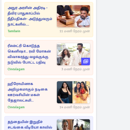
அநுர அரசின் அதிரடி -
தீவிர பாதுகாப்பில்
நீதிபதிகள்- அடுத்துவரும்
நாட்களில்
அம்பலமாகவுள்ள ரகசியம்
Tamilwin
11 மணி நேரம் முன்
ரீஎன்ட்ரி கொடுத்த
கெனிஷா.. ரவி மோகன்
விவாகரத்து வழக்குக்கு
நடுவில் போட்ட பதிவு
Cineulagam
3 மணி நேரம் முன்
ஹீரோயினாக
அறிமுகமாகும் நடிகை
ஊர்வசியின் மகள்
தேஜாலட்சுமி..
Cineulagam
14 மணி நேரம் முன்
தந்தையின் இறுதிச்
சடங்கை வீடியோ காலில்