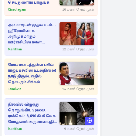
செய்துள்ளார் பாருங்க
Cineulagam
16 மணி நேரம் முன்
அம்மாவுடன் முதல் படம்...
ஹீரோயினாக
அறிமுகமாகும்
ஊர்வசியின் மகள்
தேஜலட்சுமி!
Manithan
12 மணி நேரம் முன்
மோசமடைந்துள்ள பசில்
ராஜபக்சவின் உடல்நிலை!
நாடு திரும்புவதில்
தொடரும் சிக்கல்
Tamilwin
14 மணி நேரம் முன்
நிலவில் விழுந்து
நொறுங்கிய SpaceX
ராக்கெட்: 8,690 கி.மீ வேக
மோதலால் உருவான புதிய
பள்ளம்!
Manithan
9 மணி நேரம் முன்