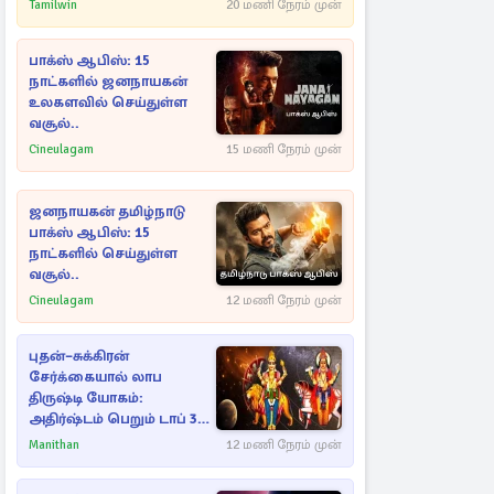
Tamilwin
20 மணி நேரம் முன்
பாக்ஸ் ஆபிஸ்: 15
நாட்களில் ஜனநாயகன்
உலகளவில் செய்துள்ள
வசூல்..
Cineulagam
15 மணி நேரம் முன்
ஜனநாயகன் தமிழ்நாடு
பாக்ஸ் ஆபிஸ்: 15
நாட்களில் செய்துள்ள
வசூல்..
Cineulagam
12 மணி நேரம் முன்
புதன்–சுக்கிரன்
சேர்க்கையால் லாப
திருஷ்டி யோகம்:
அதிர்ஷ்டம் பெறும் டாப் 3
ராசிகள்!
Manithan
12 மணி நேரம் முன்