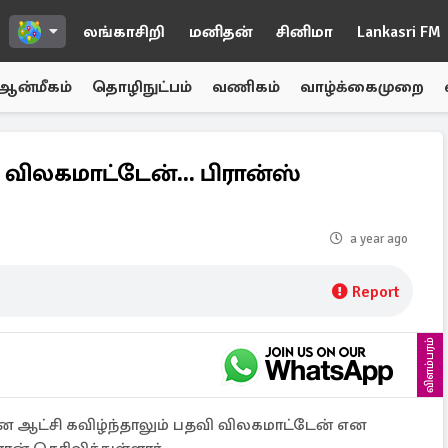
லங்காசிறி
மனிதன்
சினிமா
Lankasri FM
ஆன்மீகம்
தொழிநுட்பம்
வணிகம்
வாழ்க்கைமுறை
 விலகமாட்டேன்... பிரான்ஸ்
a year ago
Report
விளம்பரம்
ன ஆட்சி கவிழ்ந்தாலும் பதவி விலகமாட்டேன் என