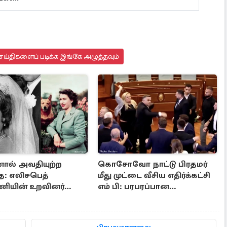
ெய்திகளைப் படிக்க இங்கே அழுத்தவும்
ல் அவதியுற்ற
கொசோவோ நாட்டு பிரதமர்
ை: எலிசபெத்
மீது முட்டை வீசிய எதிர்க்கட்சி
ியின் உறவினர்
எம் பி: பரபரப்பான
பயங்கர முடிவு
நாடாளுமன்றம்