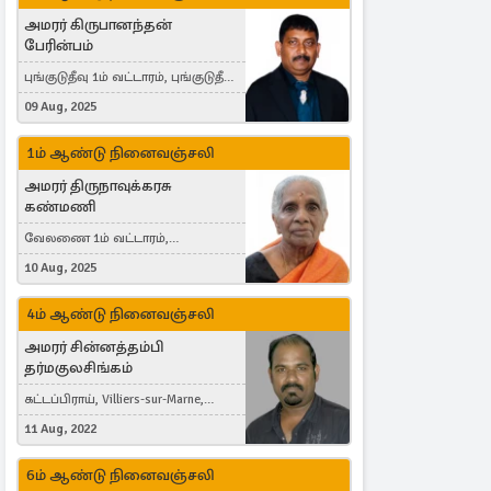
அமரர் கிருபானந்தன்
பேரின்பம்
புங்குடுதீவு 1ம் வட்டாரம், புங்குடுதீவு,
India, Lausanne, Switzerland
09 Aug, 2025
1ம் ஆண்டு நினைவஞ்சலி
அமரர் திருநாவுக்கரசு
கண்மணி
வேலணை 1ம் வட்டாரம்,
மண்கும்பான் மேற்கு, Liestal,
10 Aug, 2025
Switzerland
4ம் ஆண்டு நினைவஞ்சலி
அமரர் சின்னத்தம்பி
தர்மகுலசிங்கம்
கட்டப்பிராய், Villiers-sur-Marne,
France
11 Aug, 2022
6ம் ஆண்டு நினைவஞ்சலி