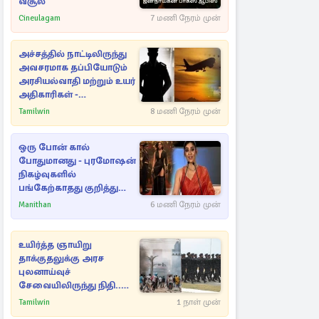
வசூல்
Cineulagam
7 மணி நேரம் முன்
அச்சத்தில் நாட்டிலிருந்து
அவசரமாக தப்பியோடும்
அரசியல்வாதி மற்றும் உயர்
அதிகாரிகள் -
ஆதாரங்களுடன்
Tamilwin
8 மணி நேரம் முன்
நெருங்கும்
புலனாய்வாளர்கள்
ஒரு போன் கால்
போதுமானது - புரமோஷன்
நிகழ்வுகளில்
பங்கேற்காதது குறித்து
நயன்தாரா ஓபன் டாக்!
Manithan
6 மணி நேரம் முன்
உயிர்த்த ஞாயிறு
தாக்குதலுக்கு அரச
புலனாய்வுச்
சேவையிலிருந்து நிதி..
வெளியான அதிர்ச்சி
Tamilwin
1 நாள் முன்
தகவல்!