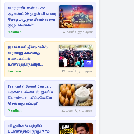
வார ராசிபலன் 2026:
ஆகஸ்ட் 09 முதல் 15 வரை
மேஷம் முதல் மீனம் வரை
முழு பலன்கள்
Manithan
4 மணி நேரம் முன்
இயக்கச்சி றீச்ஷாவில்
வரலாறு காணாத
சனக்கூட்டம்:
உணவுத்திருவிழா
இடைநிறுத்தம்
Tamilwin
19 மணி நேரம் முன்
Tea Kadai Sweet Bonda :
டீக்கடை ஸ்டைல் இனிப்பு
போண்டா – வீட்டிலேயே
செய்வது எப்படி?
Manithan
21 மணி நேரம் முன்
விஜயின் வெற்றிப்
பயணத்திலிருந்து நாம்