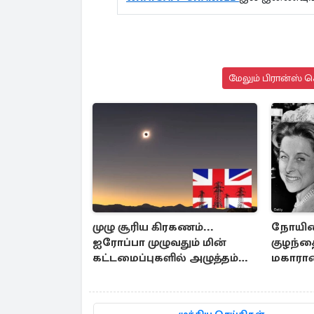
மேலும் பிரான்ஸ் ச
முழு சூரிய கிரகணம்...
நோயினா
ஐரோப்பா முழுவதும் மின்
குழந்த
கட்டமைப்புகளில் அழுத்தம்
மகாராண
ஏற்படலாம்
எடுத்த 