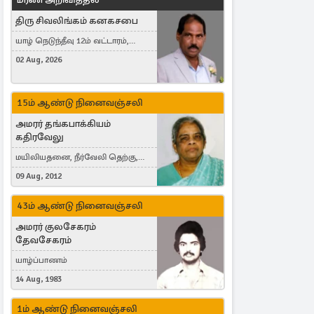
திரு சிவலிங்கம் கனகசபை
யாழ் நெடுந்தீவு 12ம் வட்டாரம்,
Jaffna, நயினாதீவு, London, United
02 Aug, 2026
Kingdom
15ம் ஆண்டு நினைவஞ்சலி
அமரர் தங்கபாக்கியம்
கதிரவேலு
மயிலியதனை, நீர்வேலி தெற்கு,
Herning, Denmark
09 Aug, 2012
43ம் ஆண்டு நினைவஞ்சலி
அமரர் குலசேகரம்
தேவசேகரம்
யாழ்ப்பாணம்
14 Aug, 1983
1ம் ஆண்டு நினைவஞ்சலி