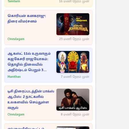
எச்சரிக்கை
Tamilwin
16 மணி நேரம் முன்
கொரியன் கனகராஜு:
திரை விமர்சனம்
Cineulagam
23 மணி நேரம் முன்
ஆகஸ்ட் 11ல் உருவாகும்
கஜகேசரி ராஜயோகம்:
தொழில் நிலையில்
அதிர்ஷ்டம் பெறும் 3
ராசிகள்!
Manithan
7 மணி நேரம் முன்
டிசி திரைப்படத்தின் பாக்ஸ்
ஆபிஸ்: 2 நாட்களில்
உலகளவில் செய்துள்ள
வசூல்
Cineulagam
8 மணி நேரம் முன்