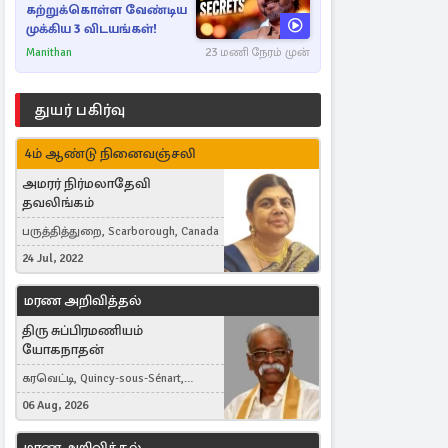
கற்றுக்கொள்ள வேண்டிய
முக்கிய 3 விடயங்கள்!
Manithan
23 மணி நேரம் முன்
துயர் பகிர்வு
4ம் ஆண்டு நினைவஞ்சலி
அமரர் நிர்மலாதேவி
தவலிங்கம்
பருத்தித்துறை, Scarborough, Canada
24 Jul, 2022
மரண அறிவித்தல்
திரு சுப்பிரமணியம்
யோகநாதன்
கரவெட்டி, Quincy-sous-Sénart,
France
06 Aug, 2026
மரண அறிவித்தல்