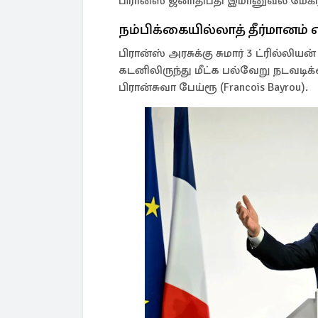
பிரான்ஸ் ஜனாதிபதி இமானுவல் மேக்ரா
நம்பிக்கையில்லாத் தீர்மானம்
பிரான்ஸ் அரசுக்கு சுமார் 3 ட்ரில்ல
கடனிலிருந்து மீட்க பல்வேறு நடவடிக்க
பிரான்சுவா பேய்ரூ (Francois Bayrou).