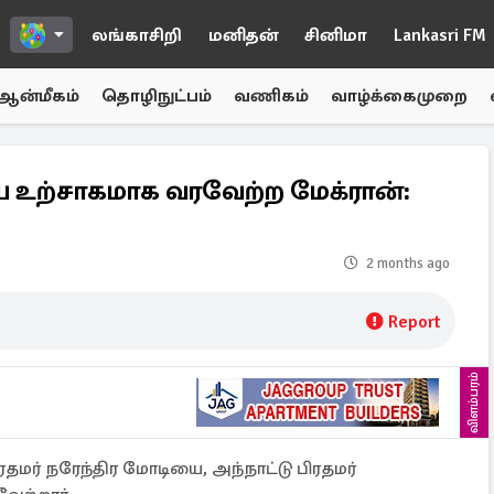
லங்காசிறி
மனிதன்
சினிமா
Lankasri FM
ஆன்மீகம்
தொழிநுட்பம்
வணிகம்
வாழ்க்கைமுறை
ை உற்சாகமாக வரவேற்ற மேக்ரான்:
2 months ago
Report
விளம்பரம்
ிரதமர் நரேந்திர மோடியை, அந்நாட்டு பிரதமர்