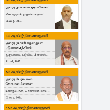
அமரர் அம்பலம் தர்மலிங்கம்
செட்டிகுளம், முதலியார்குளம்
06 Aug, 2023
1ம் ஆண்டு நினைவஞ்சலி
அமரர் ஞானி கந்தையா
ஸ்ரீபாலச்சந்திரன்
இருபாலை, உடுவில், பிரான்ஸ்,
France
21 Jul, 2025
5ம் ஆண்டு நினைவஞ்சலி
அமரர் பேரம்பலம்
கோபாலபிள்ளை
மண்கும்பான், சென்னை, India,
Cergy, France
02 Aug, 2021
15ம் ஆண்டு நினைவஞ்சலி