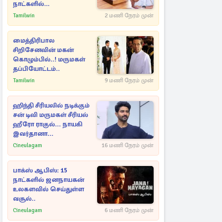
நாட்களில்
அம்பலமாகவுள்ள ரகசியம்
Tamilwin
2 மணி நேரம் முன்
மைத்திரிபால
சிறிசேனவின் மகன்
கொழும்பில்..! மருமகள்
தப்பியோட்டம்..
Tamilwin
9 மணி நேரம் முன்
ஹிந்தி சீரியலில் நடிக்கும்
சன் டிவி மருமகள் சீரியல்
ஹீரோ ராகுல்... நாயகி
இவர்தானா...
Cineulagam
16 மணி நேரம் முன்
பாக்ஸ் ஆபிஸ்: 15
நாட்களில் ஜனநாயகன்
உலகளவில் செய்துள்ள
வசூல்..
Cineulagam
6 மணி நேரம் முன்