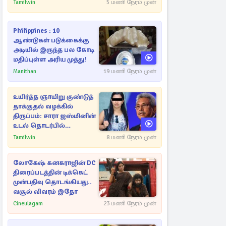
Tamilwin
5 மணி நேரம் முன்
Philippines : 10
ஆண்டுகள் படுக்கைக்கு
அடியில் இருந்த பல கோடி
மதிப்புள்ள அரிய முத்து!
Manithan
19 மணி நேரம் முன்
உயிர்த்த ஞாயிறு குண்டுத்
தாக்குதல் வழக்கில்
திருப்பம்: சாரா ஜஸ்மினின்
உடல் தொடர்பில்
நீதிமன்றத்தில் வெளியான
Tamilwin
8 மணி நேரம் முன்
அதிர்ச்சி தகவல்
லோகேஷ் கனகராஜின் DC
திரைப்படத்தின் டிக்கெட்
முன்பதிவு தொடங்கியது..
வசூல் விவரம் இதோ
Cineulagam
23 மணி நேரம் முன்