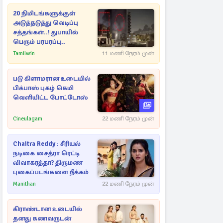
20 நிமிடங்களுக்குள்
அடுத்தடுத்து வெடிப்பு
சத்தங்கள்..! துபாயில்
பெரும் பரபரப்பு..
Tamilwin
11 மணி நேரம் முன்
படு கிளாமரான உடையில்
பிக்பாஸ் புகழ் கெமி
வெளியிட்ட போட்டோஸ்
Cineulagam
22 மணி நேரம் முன்
Chaitra Reddy : சீரியல்
நடிகை சைத்ரா ரெட்டி
விவாகரத்தா? திருமண
புகைப்படங்களை நீக்கம்
Manithan
22 மணி நேரம் முன்
கிராண்டான உடையில்
தனது கணவருடன்