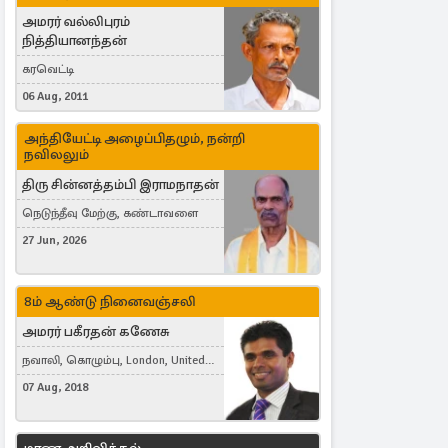
அமரர் வல்லிபுரம்
நித்தியானந்தன்
கரவெட்டி
06 Aug, 2011
அந்தியேட்டி அழைப்பிதழும், நன்றி
நவிலலும்
திரு சின்னத்தம்பி இராமநாதன்
நெடுந்தீவு மேற்கு, கண்டாவளை
27 Jun, 2026
8ம் ஆண்டு நினைவஞ்சலி
அமரர் பகீரதன் கணேசு
நவாலி, கொழும்பு, London, United
Kingdom
07 Aug, 2018