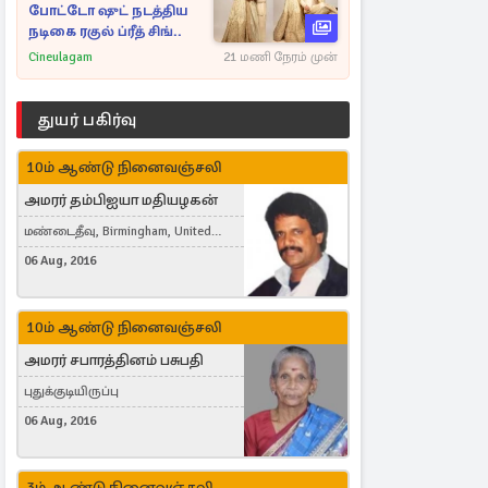
போட்டோ ஷுட் நடத்திய
நடிகை ரகுல் ப்ரீத் சிங்..
Cineulagam
21 மணி நேரம் முன்
துயர் பகிர்வு
10ம் ஆண்டு நினைவஞ்சலி
அமரர் தம்பிஐயா மதியழகன்
மண்டைதீவு, Birmingham, United
Kingdom
06 Aug, 2016
10ம் ஆண்டு நினைவஞ்சலி
அமரர் சபாரத்தினம் பசுபதி
புதுக்குடியிருப்பு
06 Aug, 2016
3ம் ஆண்டு நினைவஞ்சலி