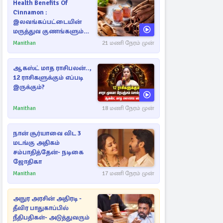
Health Benefits Of
Cinnamon :
இலவங்கப்பட்டையின்
மருத்துவ குணங்களும்
ஆரோக்கிய
Manithan
21 மணி நேரம் முன்
நன்மைகளும்!
ஆகஸ்ட் மாத ராசிபலன்..,
12 ராசிகளுக்கும் எப்படி
இருக்கும்?
Manithan
18 மணி நேரம் முன்
நான் சூர்யாவை விட 3
மடங்கு அதிகம்
சம்பாதித்தேன்- நடிகை
ஜோதிகா
Manithan
17 மணி நேரம் முன்
அநுர அரசின் அதிரடி -
தீவிர பாதுகாப்பில்
நீதிபதிகள்- அடுத்துவரும்