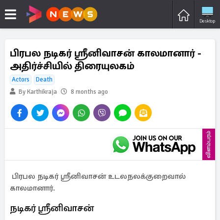
Desktop
பிரபல நடிகர் ஸ்ரீனிவாசன் காலமானார் -
அதிர்ச்சியில் திரையுலகம்
Actors
Death
By Karthikraja
8 months ago
விளம்பரம்
பிரபல நடிகர் ஸ்ரீனிவாசன் உடலநலக்குறைவால்
காலமானார்.
நடிகர் ஸ்ரீனிவாசன்