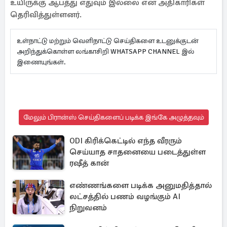
உயிருக்கு ஆபத்து எதுவும் இல்லை என அதிகாரிகள்
தெரிவித்துள்ளனர்.
உள்நாட்டு மற்றும் வெளிநாட்டு செய்திகளை உடனுக்குடன்
அறிந்துக்கொள்ள லங்காசிறி WHATSAPP CHANNEL இல்
இணையுங்கள்.
மேலும் பிரான்ஸ் செய்திகளைப் படிக்க இங்கே அழுத்தவும்
ODI கிரிக்கெட்டில் எந்த வீரரும்
செய்யாத சாதனையை படைத்துள்ள
ரஷீத் கான்
எண்ணங்களை படிக்க அனுமதித்தால்
லட்சத்தில் பணம் வழங்கும் AI
நிறுவனம்