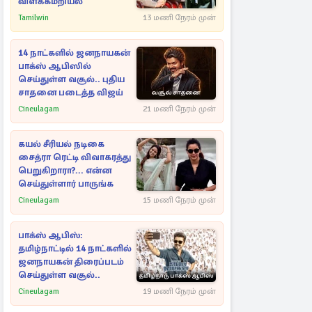
விளக்கமறியல்
Tamilwin
13 மணி நேரம் முன்
14 நாட்களில் ஜனநாயகன்
பாக்ஸ் ஆபிஸில்
செய்துள்ள வசூல்.. புதிய
சாதனை படைத்த விஜய்
Cineulagam
21 மணி நேரம் முன்
கயல் சீரியல் நடிகை
சைத்ரா ரெட்டி விவாகரத்து
பெறுகிறாரா?... என்ன
செய்துள்ளார் பாருங்க
Cineulagam
15 மணி நேரம் முன்
பாக்ஸ் ஆபிஸ்:
தமிழ்நாட்டில் 14 நாட்களில்
ஜனநாயகன் திரைப்படம்
செய்துள்ள வசூல்..
Cineulagam
19 மணி நேரம் முன்