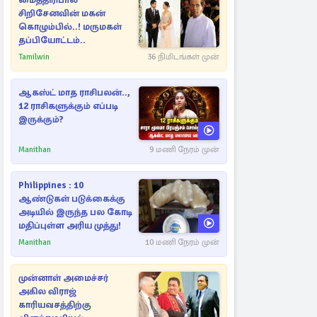
மைத்திரிபால
சிறிசேனவின் மகன்
கொழும்பில்..! மருமகள்
தப்பியோட்டம்..
Tamilwin
36 நிமிடங்கள் முன்
ஆகஸ்ட் மாத ராசிபலன்..,
12 ராசிகளுக்கும் எப்படி
இருக்கும்?
Manithan
9 மணி நேரம் முன்
Philippines : 10
ஆண்டுகள் படுக்கைக்கு
அடியில் இருந்த பல கோடி
மதிப்புள்ள அரிய முத்து!
Manithan
10 மணி நேரம் முன்
முன்னாள் அமைச்சர்
அகில விராஜ்
காரியவசத்திற்கு