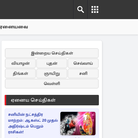
ஏனையவை
இன்றைய செய்திகள்
வியாழன்
புதன்
செவ்வாய்
திங்கள்
ஞாயிறு
சனி
வெள்ளி
ஏனைய செய்திகள்
சனியின் நட்சத்திர
மாற்றம்: ஆகஸ்ட் 20 முதல்
அதிர்ஷ்டம் பெறும்
ராசிகள்!