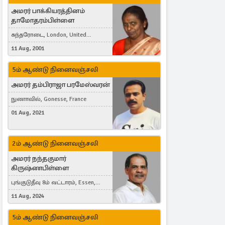
அமரர் பாக்கியரத்தினம்
தாமோதரம்பிள்ளை
கந்தரோடை, London, United
Kingdom
11 Aug, 2001
5ம் ஆண்டு நினைவஞ்சலி
அமரர் தம்பிராஜா பரமேஸ்வரன்
நுணாவில், Gonesse, France
01 Aug, 2021
2ம் ஆண்டு நினைவஞ்சலி
அமரர் நந்தகுமார்
கிருஷ்ணபிள்ளை
புங்குடுதீவு 8ம் வட்டாரம், Essen,
Germany
11 Aug, 2024
5ம் ஆண்டு நினைவஞ்சலி