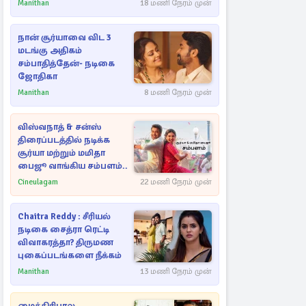
Manithan
18 மணி நேரம் முன்
நான் சூர்யாவை விட 3
மடங்கு அதிகம்
சம்பாதித்தேன்- நடிகை
ஜோதிகா
Manithan
8 மணி நேரம் முன்
விஸ்வநாத் & சன்ஸ்
திரைப்படத்தில் நடிக்க
சூர்யா மற்றும் மமிதா
பைஜூ வாங்கிய சம்பளம்..
Cineulagam
22 மணி நேரம் முன்
Chaitra Reddy : சீரியல்
நடிகை சைத்ரா ரெட்டி
விவாகரத்தா? திருமண
புகைப்படங்களை நீக்கம்
Manithan
13 மணி நேரம் முன்