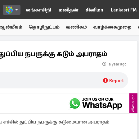
லங்காசிறி
மனிதன்
சினிமா
Lankasri FM
ஆன்மீகம்
தொழிநுட்பம்
வணிகம்
வாழ்க்கைமுறை
 துப்பிய நபருக்கு கடும் அபராதம்
a year ago
Report
விளம்பரம்
ீது எச்சில் துப்பிய நபருக்கு கடுமையான அபராதம்