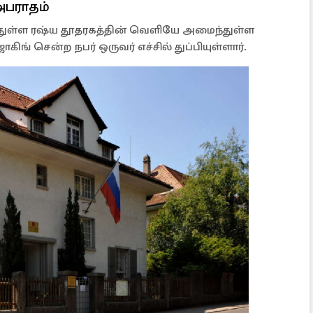
 அபராதம்
ைந்துள்ள ரஷ்ய தூதரகத்தின் வெளியே அமைந்துள்ள
ஜாகிங் சென்ற நபர் ஒருவர் எச்சில் துப்பியுள்ளார்.