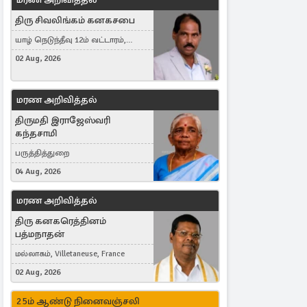
திரு சிவலிங்கம் கனகசபை
யாழ் நெடுந்தீவு 12ம் வட்டாரம்,
Jaffna, நயினாதீவு, London, United
02 Aug, 2026
Kingdom
மரண அறிவித்தல்
திருமதி இராஜேஸ்வரி
கந்தசாமி
பருத்தித்துறை
04 Aug, 2026
மரண அறிவித்தல்
திரு கனகரெத்தினம்
பத்மநாதன்
மல்லாகம், Villetaneuse, France
02 Aug, 2026
25ம் ஆண்டு நினைவஞ்சலி