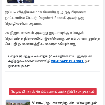
இப்படி வித்தியாசமாக யோசித்த அந்த பிரான்ஸ்
நாட்டவரின் பெயர், Dagobert Renouf. அவர் ஒரு
தொழிலதிபர் ஆவார்.
26 நிறுவனங்கள் அவரது ஐடியாவுக்கு சம்மதம்
தெரிவித்த நிலையில், இன்னொரு பக்கம் அவர் குறித்த
செய்தி இணையத்தில் வைரலாகியுள்ளது.
உள்நாட்டு மற்றும் வெளிநாட்டு செய்திகளை உடனுக்குடன்
அறிந்துக்கொள்ள லங்காசிறி
WHATSAPP CHANNEL
இல்
இணையுங்கள்
மேலும் பிரான்ஸ் செய்திகளைப் படிக்க இங்கே அழுத்தவும்
தொடர்ந்து அசைந்துகொண்டிருக்கும்