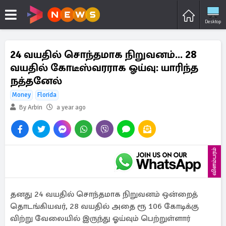
Desktop
24 வயதில் சொந்தமாக நிறுவனம்... 28
வயதில் கோடீஸ்வரராக ஓய்வு: யாரிந்த
நத்தனேல்
Money
Florida
By Arbin
a year ago
விளம்பரம்
தனது 24 வயதில் சொந்தமாக நிறுவனம் ஒன்றைத்
தொடங்கியவர், 28 வயதில் அதை ரூ 106 கோடிக்கு
விற்று வேலையில் இருந்து ஓய்வும் பெற்றுள்ளார்