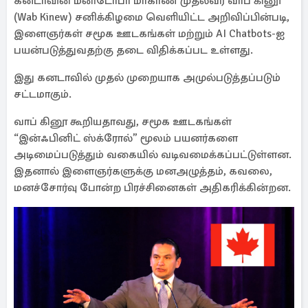
கனடாவின் மனிடோபா மாகாண முதல்வர் வாப் கினூ
(Wab Kinew) சனிக்கிழமை வெளியிட்ட அறிவிப்பின்படி,
இளைஞர்கள் சமூக ஊடகங்கள் மற்றும் AI Chatbots-ஐ
பயன்படுத்துவதற்கு தடை விதிக்கப்பட உள்ளது.
இது கனடாவில் முதல் முறையாக அமுல்படுத்தப்படும்
சட்டமாகும்.
வாப் கினூ கூறியதாவது, சமூக ஊடகங்கள்
“இன்ஃபினிட் ஸ்க்ரோல்” மூலம் பயனர்களை
அடிமைப்படுத்தும் வகையில் வடிவமைக்கப்பட்டுள்ளன.
இதனால் இளைஞர்களுக்கு மனஅழுத்தம், கவலை,
மனச்சோர்வு போன்ற பிரச்சினைகள் அதிகரிக்கின்றன.