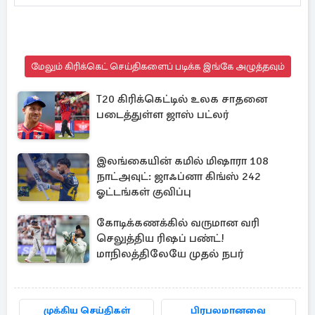
மேலும் கிரிக்கெட் செய்திகளைப் படிக்க இங்கே அழுத்தவும்
T20 கிரிக்கெட்டில் உலக சாதனை
படைத்துள்ள ஜாஸ் பட்லர்
இலங்கையின் கமில் மிஷாரா 108
நாட்அவுட்: ஜாஃப்னா கிங்ஸ் 242
ஓட்டங்கள் குவிப்பு
கோடிக்கணக்கில் வருமான வரி
செலுத்திய ரிஷப் பண்ட்!
மாநிலத்திலேயே முதல் நபர்
முக்கிய செய்திகள்
பிரபலமானவை