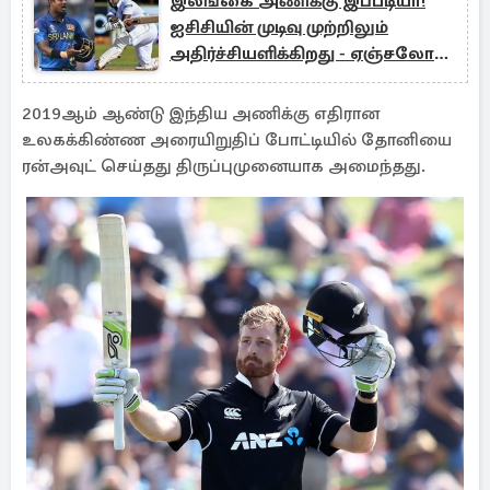
இலங்கை அணிக்கு இப்படியா!
ஐசிசியின் முடிவு முற்றிலும்
அதிர்ச்சியளிக்கிறது - ஏஞ்சலோ
மேத்யூஸ்
2019ஆம் ஆண்டு இந்திய அணிக்கு எதிரான
உலகக்கிண்ண அரையிறுதிப் போட்டியில் தோனியை
ரன்அவுட் செய்தது திருப்புமுனையாக அமைந்தது.