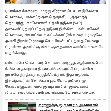
டியாகோ கோமஸ், மாற்று வீரரான டெசயர் டூவேயை
பெனால்டி பாக்ஸிற்குள் நெருக்கியடித்ததைத்
தொடர்ந்து, காணொளி உதவி நடுவர் (VAR)
தலையீட்டிற்குப் பிறகு நடுவர் இல்கிஸ் டான்டாஷேவ்
பெனால்டி ஸ்பாட்டைச் சுட்டிக்காட்டும் வரை, பராகுவே
அணி இரண்டு முறை சேம்பியன் பட்டத்தை வென்ற
பிரான்ஸ் அணிக்கு மிகக் குறைவான வாய்ப்புகளையே
வழங்கியது.
எம்பாப்பே பெனால்டி கோலை அடித்து, ஆர்லாண்டோ
கில்லை தவறான திசையில் அனுப்பி பிரான்சின்
முன்னேற்றத்தை உறுதிசெய்தார். இதன்மூலம்,
இத்தொடரின் கோல்டன் பூட் போட்டியில் ஏழு
கோல்களுடன் அர்ஜென்டினாவின் ஜாம்பவான்
லியோனல் மெஸ்ஸியை எம்பாப்பே சமன் செய்தார்.
ஈரானுக்கு ஒருவாரம் அவகாசம்