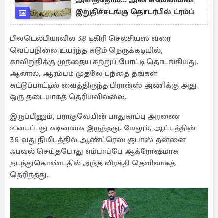
அளித்தோம்... அலி கமேனியின்
இறுதிச்சடங்கு தொடர்பில் ட்ரம்ப்
பிலடெல்பியாவில் 38 டிகிரி செல்சியஸ் வரை
வெப்பநிலை உயர்ந்த கடும் நெருக்கடியில்,
காலிறுதிக்கு முந்தைய சுற்றுப் போட்டி தொடங்கியது.
ஆனால், ஆரம்பம் முதலே பந்தை தங்கள்
கட்டுப்பாட்டில் வைத்திருந்த பிரான்ஸ் அணிக்கு அது
ஒரு தடையாகத் தெரியவில்லை.
இருப்பினும், பராகுவேயின் பாதுகாப்பு அரணை
உடைப்பது கடினமாக இருந்தது. மேலும், ஆட்டத்தின்
36-வது நிமிடத்தில் ஆண்ட்ரெஸ் குபாஸ் தன்னை
ஃபவுல் செய்தபோது எம்பாப்பே ஆக்ரோஷமாக
நடந்துகொண்டதில் அந்த விரக்தி தெளிவாகத்
தெரிந்தது.