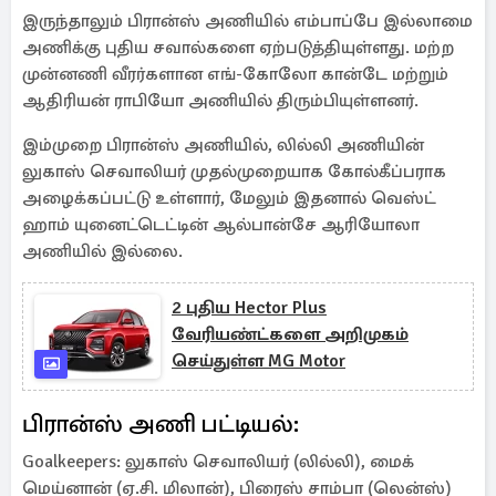
இருந்தாலும் பிரான்ஸ் அணியில் எம்பாப்பே இல்லாமை
அணிக்கு புதிய சவால்களை ஏற்படுத்தியுள்ளது. மற்ற
முன்னணி வீரர்களான எங்-கோலோ கான்டே மற்றும்
ஆதிரியன் ராபியோ அணியில் திரும்பியுள்ளனர்.
இம்முறை பிரான்ஸ் அணியில், லில்லி அணியின்
லுகாஸ் செவாலியர் முதல்முறையாக கோல்கீப்பராக
அழைக்கப்பட்டு உள்ளார், மேலும் இதனால் வெஸ்ட்
ஹாம் யுனைட்டெட்டின் ஆல்பான்சே ஆரியோலா
அணியில் இல்லை.
2 புதிய Hector Plus
வேரியண்ட்களை அறிமுகம்
செய்துள்ள MG Motor
பிரான்ஸ் அணி பட்டியல்:
Goalkeepers: லுகாஸ் செவாலியர் (லில்லி), மைக்
மெய்னான் (ஏ.சி. மிலான்), பிரைஸ் சாம்பா (லென்ஸ்)