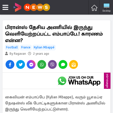
Desktop
பிரான்ஸ் தேசிய அணியில் இருந்து
வெளியேற்றப்பட்ட எம்பாப்பே.! காரணம்
என்ன?
Football
France
Kylian Mbappé
By Ragavan
2 years ago
விளம்பரம்
கைலியன் எம்பாப்பே (Kylian Mbappe), வரும் யூஎஃப்ஏ
நேஷன்ஸ் லீக் போட்டிகளுக்கான பிரான்ஸ் அணியில்
இருந்து வெளியேற்றப்பட்டுள்ளார்.