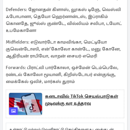
Defenders: ஜோனதன் கிளாஸ், லூகஸ் டிஞே, வெஸ்லி
ஃபோபானா, தெயோ ஹெர்னான்டஸ், இப்ராகிம்
கொனதே, ஜூல்ஸ் குண்டே, வில்லியம் சலிபா, டயோட்
உபமேகானோ
Midfielders: எடுவார்டோ காமவிங்கா, மெட்டியோ
குவென்டோஸி, என்’கோலோ கான்டே, மனு கோனே,
ஆதிரியன் ராபியோ, வாறன் சையர்-எமெரி
Forwards: பிராட்லி பார்கோலா, ஒச்மேன் டெம்பெலே,
ரண்டல் கோலோ மூயானி, கிறிஸ்டோபர் என்குங்கு,
மைக்கேல் ஒலிச், மார்கஸ் துராம்
கனடாவில் TikTok செயல்பாடுகள்
முடிவுக்கு வர உத்தரவு
உள்நாட்டு மற்றும் வெளிநாட்டு செய்திகளை உடனுக்குடன்