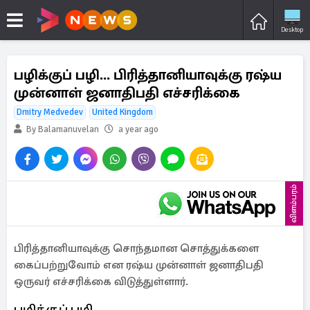
Desktop
பழிக்குப் பழி... பிரித்தானியாவுக்கு ரஷ்ய
முன்னாள் ஜனாதிபதி எச்சரிக்கை
Dmitry Medvedev
United Kingdom
By Balamanuvelan
a year ago
விளம்பரம்
பிரித்தானியாவுக்கு சொந்தமான சொத்துக்களை
கைப்பற்றுவோம் என ரஷ்ய முன்னாள் ஜனாதிபதி
ஒருவர் எச்சரிக்கை விடுத்துள்ளார்.
பழிக்குப் பழி...