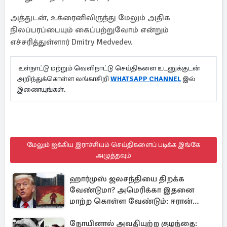
அத்துடன், உக்ரைனிலிருந்து மேலும் அதிக
நிலப்பரப்பையும் கைப்பற்றுவோம் என்றும்
எச்சரித்துள்ளார் Dmitry Medvedev.
உள்நாட்டு மற்றும் வெளிநாட்டு செய்திகளை உடனுக்குடன்
அறிந்துக்கொள்ள லங்காசிறி
WHATSAPP CHANNEL
இல்
இணையுங்கள்.
மேலும் ஐக்கிய இராச்சியம் செய்திகளைப் படிக்க இங்கே
அழுத்தவும்
ஹார்முஸ் ஜலசந்தியை திறக்க
வேண்டுமா? அமெரிக்கா இதனை
மாற்ற கொள்ள வேண்டும்: ஈரான்
திட்டவட்டம்
நோயினால் அவதியுற்ற குழந்தை: