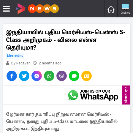
Desktop
இந்தியாவில் புதிய மெர்சிடீஸ்-பென்ஸ் S-
Class அறிமுகம் - விலை என்ன
தெரியுமா?
Mercedes
By Ragavan
2 months ago
விளம்பரம்
ஜேர்மன் கார் தயாரிப்பு நிறுவனமான மெர்சிடீஸ்-
பென்ஸ், தனது புதிய S-Class மாடலை இந்தியாவில்
அறிமுகப்படுத்தியுள்ளது.