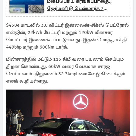
மிகப்பெரிய சுரங்கப்பாதை.,
ஜேர்மனி டு டென்மார்க் 7
நிமிடத்தில் பயணம்
S450e மாடலில் 3.0 லிட்டர் இன்லைன்-சிக்ஸ் பெட்ரோல்
என்ஜின், 22kWh பேட்டரி மற்றும் 120kW மின்சார
மோட்டார் இணைக்கப்பட்டுள்ளது. இதன் மொத்த சக்தி
449bhp மற்றும் 680Nm டார்க்.
மின்சாரத்தில் மட்டும் 115 கிமீ வரை பயணம் செய்யும்
திறன் கொண்டது. 60kW வரை வேகமாக சார்ஜ்
செய்யலாம். நிறுவனம் 32.3kmpl மைலேஜ் கிடைக்கும்
எனக் கூறியுள்ளது.