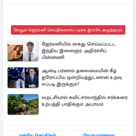
மேலும் ஜெர்மனி செய்திகளைப் படிக்க இங்கே அழுத்தவும்
ஜேர்மனியில் கைது செய்யப்பட்ட
இந்திய இளைஞர்: அதிர்ச்சிப்
பின்னணி
ஆன்டி பர்னாம் தலைமையின் கீழ்
ஐரோப்பிய ஒன்றியத்துடனான உறவு
எப்படி இருக்கும்?
வறட்சியால் சுவிட்சர்லாந்தில் சர்க்கரை
உற்பத்தி பாதிக்கும் அபாயம்
முக்கிய செய்திகள்
பிரபலமானவை