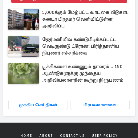
5,000க்கும் மேற்பட்ட வாடகை வீடுகள்:
கனடா பிரதமர் வெளியிட்டுள்ள
அறிவிப்பு
ஜேர்மனியில் கண்டுபிடிக்கப்பட்ட
வெடிகுண்டு ட்ரோன்: பிரித்தானிய
நிபுணர் எச்சரிக்கை
பூச்சிகளை உண்ணும் தாவரம்... 150
ஆண்டுகளுக்கு முந்தைய
அறிவியலாளரின் கூற்று நிரூபணம்
முக்கிய செய்திகள்
பிரபலமானவை
HOME
ABOUT
CONTACT US
USER POLICY