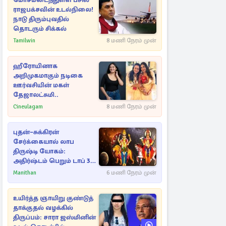
மோசமடைந்துள்ள பசில்
ராஜபக்சவின் உடல்நிலை!
நாடு திரும்புவதில்
தொடரும் சிக்கல்
Tamilwin
8 மணி நேரம் முன்
ஹீரோயினாக
அறிமுகமாகும் நடிகை
ஊர்வசியின் மகள்
தேஜாலட்சுமி..
Cineulagam
8 மணி நேரம் முன்
புதன்–சுக்கிரன்
சேர்க்கையால் லாப
திருஷ்டி யோகம்:
அதிர்ஷ்டம் பெறும் டாப் 3
ராசிகள்!
Manithan
6 மணி நேரம் முன்
உயிர்த்த ஞாயிறு குண்டுத்
தாக்குதல் வழக்கில்
திருப்பம்: சாரா ஜஸ்மினின்