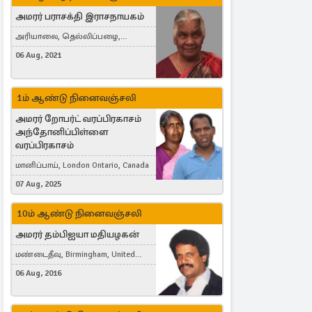
அமரர் பராசக்தி இராசநாயகம்
அரியாலை, தெல்லிப்பழை,
Montreal, Canada
06 Aug, 2021
1ம் ஆண்டு நினைவஞ்சலி
அமரர் றோபர்ட் வரப்பிரகாசம்
அந்தோனிப்பிள்ளை
வரப்பிரகாசம்
மானிப்பாய், London Ontario, Canada
07 Aug, 2025
10ம் ஆண்டு நினைவஞ்சலி
அமரர் தம்பிஐயா மதியழகன்
மண்டைதீவு, Birmingham, United
Kingdom
06 Aug, 2016