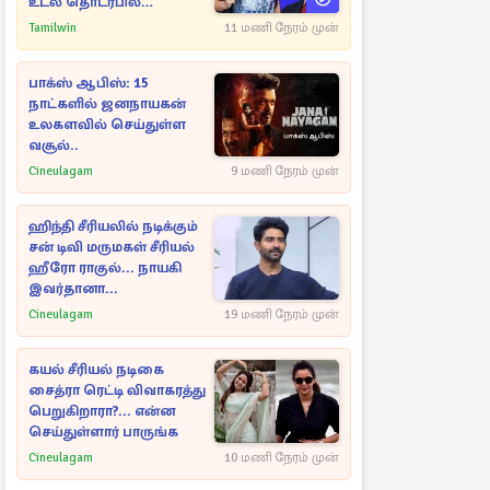
உடல் தொடர்பில்
நீதிமன்றத்தில் வெளியான
Tamilwin
11 மணி நேரம் முன்
அதிர்ச்சி தகவல்
பாக்ஸ் ஆபிஸ்: 15
நாட்களில் ஜனநாயகன்
உலகளவில் செய்துள்ள
வசூல்..
Cineulagam
9 மணி நேரம் முன்
ஹிந்தி சீரியலில் நடிக்கும்
சன் டிவி மருமகள் சீரியல்
ஹீரோ ராகுல்... நாயகி
இவர்தானா...
Cineulagam
19 மணி நேரம் முன்
கயல் சீரியல் நடிகை
சைத்ரா ரெட்டி விவாகரத்து
பெறுகிறாரா?... என்ன
செய்துள்ளார் பாருங்க
Cineulagam
10 மணி நேரம் முன்