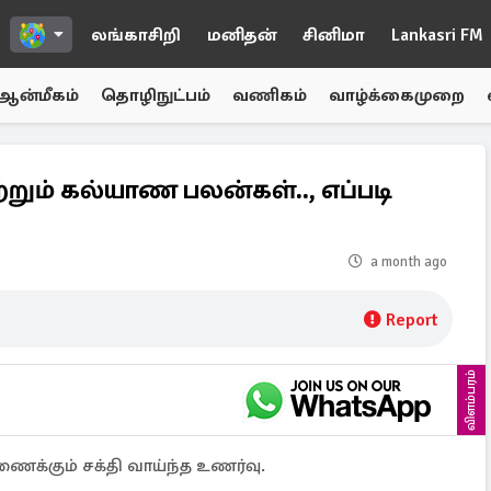
லங்காசிறி
மனிதன்
சினிமா
Lankasri FM
ஆன்மீகம்
தொழிநுட்பம்
வணிகம்
வாழ்க்கைமுறை
றும் கல்யாண பலன்கள்.., எப்படி
a month ago
Report
விளம்பரம்
க்கும் சக்தி வாய்ந்த உணர்வு.