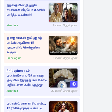
தந்தையின் இறுதிச்
சடங்கை வீடியோ காலில்
பார்த்த மகள்கள்!
Manithan
4 மணி நேரம் முன்
ஜனநாயகன் தமிழ்நாடு
பாக்ஸ் ஆபிஸ்: 15
நாட்களில் செய்துள்ள
வசூல்..
Cineulagam
6 மணி நேரம் முன்
Philippines : 10
ஆண்டுகள் படுக்கைக்கு
அடியில் இருந்த பல கோடி
மதிப்புள்ள அரிய முத்து!
Manithan
22 மணி நேரம் முன்
ஆகஸ்ட் மாத ராசிபலன்..,
12 ராசிகளுக்கும் எப்படி