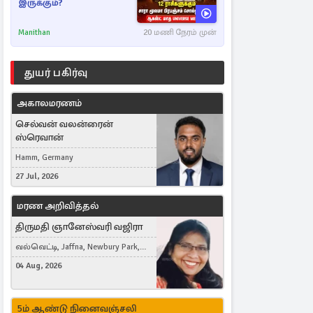
இருக்கும்?
Manithan
20 மணி நேரம் முன்
துயர் பகிர்வு
அகாலமரணம்
செல்வன் வலன்ரைன்
ஸ்ரெவான்
Hamm, Germany
27 Jul, 2026
மரண அறிவித்தல்
திருமதி ஞானேஸ்வரி வஜிரா
வல்வெட்டி, Jaffna, Newbury Park,
United Kingdom
04 Aug, 2026
5ம் ஆண்டு நினைவஞ்சலி