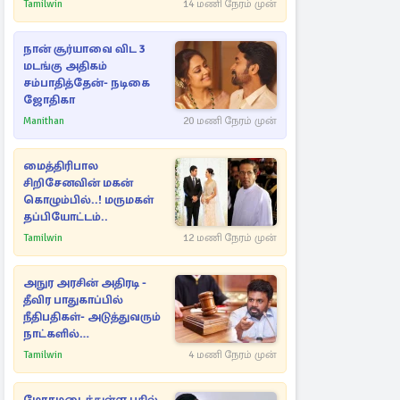
Tamilwin
14 மணி நேரம் முன்
நான் சூர்யாவை விட 3
மடங்கு அதிகம்
சம்பாதித்தேன்- நடிகை
ஜோதிகா
Manithan
20 மணி நேரம் முன்
மைத்திரிபால
சிறிசேனவின் மகன்
கொழும்பில்..! மருமகள்
தப்பியோட்டம்..
Tamilwin
12 மணி நேரம் முன்
அநுர அரசின் அதிரடி -
தீவிர பாதுகாப்பில்
நீதிபதிகள்- அடுத்துவரும்
நாட்களில்
அம்பலமாகவுள்ள ரகசியம்
Tamilwin
4 மணி நேரம் முன்