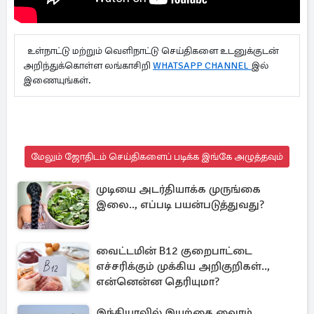
உள்நாட்டு மற்றும் வெளிநாட்டு செய்திகளை உடனுக்குடன்
அறிந்துக்கொள்ள லங்காசிறி
WHATSAPP CHANNEL
இல்
இணையுங்கள்.
மேலும் ஜோதிடம் செய்திகளைப் படிக்க இங்கே அழுத்தவும்
முடியை அடர்தியாக்க முருங்கை
இலை.., எப்படி பயன்படுத்துவது?
வைட்டமின் B12 குறைபாட்டை
எச்சரிக்கும் முக்கிய அறிகுறிகள்..,
என்னென்ன தெரியுமா?
இந்தியாவில் இயற்கை வைரம்