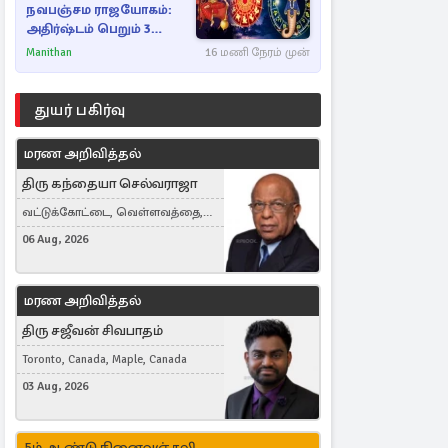
நவபஞ்சம ராஜயோகம்:
அதிர்ஷ்டம் பெறும் 3
ராசிகள்!
Manithan
16 மணி நேரம் முன்
துயர் பகிர்வு
மரண அறிவித்தல்
திரு கந்தையா செல்வராஜா
வட்டுக்கோட்டை, வெள்ளவத்தை,
Toronto, Canada
06 Aug, 2026
மரண அறிவித்தல்
திரு சஜீவன் சிவபாதம்
Toronto, Canada, Maple, Canada
03 Aug, 2026
5ம் ஆண்டு நினைவஞ்சலி