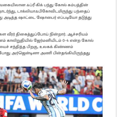
கையிலான ஃப்ரீ-கிக் பந்து கோல் கம்பத்தின்
டர்ந்து, டாக்லியாஃபிகோவிடமிருந்து பந்தைப்
து அடித்த ஷாட்டை ஷோபைர் எப்படியோ தடுத்து
 வீரர் திகைத்துப்போய் நின்றார். ஆச்சரியம்
் காலிறுதியில் ஜேர்மனியிடம் 0-4 என்ற கோல்
 சந்தித்த பிறகு, உலகக் கிண்ணம்
ு அர்ஜென்டினா அணி பின்தங்கியிருந்தது