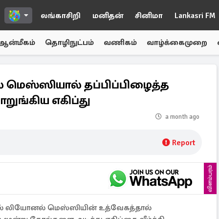
லங்காசிறி
மனிதன்
சினிமா
Lankasri FM
ஆன்மீகம்
தொழிநுட்பம்
வணிகம்
வாழ்க்கைமுறை
் மெஸ்ஸியால் தப்பிப்பிழைத்த
ுங்கிய எகிப்து
a month ago
Report
விளம்பரம்
ல் லியோனல் மெஸ்ஸியின் உத்வேகத்தால்