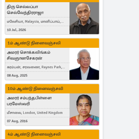
திரு செல்லப்பா
செல்வேந்திரராஜா
மலேசியா, Malaysia, மானிப்பாய்,
Duisburg, Germany, London, United
10 Jul, 2026
Kingdom
1ம் ஆண்டு நினைவஞ்சலி
அமரர் சொக்கலிங்கம்
சிவஞானசேகரன்
கரம்பன், சரவணை, Raynes Park,
London, United Kingdom
08 Aug, 2025
10ம் ஆண்டு நினைவஞ்சலி
அமரர் சம்பந்தபிள்ளை
பரமேஸ்வரி
மீசாலை, London, United Kingdom
07 Aug, 2016
4ம் ஆண்டு நினைவஞ்சலி