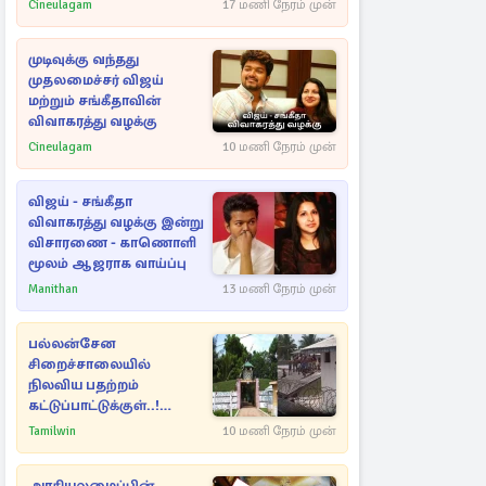
Cineulagam
17 மணி நேரம் முன்
முடிவுக்கு வந்தது
முதலமைச்சர் விஜய்
மற்றும் சங்கீதாவின்
விவாகரத்து வழக்கு
Cineulagam
10 மணி நேரம் முன்
விஜய் - சங்கீதா
விவாகரத்து வழக்கு இன்று
விசாரணை - காணொளி
மூலம் ஆஜராக வாய்ப்பு
Manithan
13 மணி நேரம் முன்
பல்லன்சேன
சிறைச்சாலையில்
நிலவிய பதற்றம்
கட்டுப்பாட்டுக்குள்..!
அதிரடியாக களமிறங்கிய
Tamilwin
10 மணி நேரம் முன்
அதிகாரிகள்