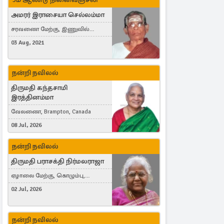
அமரர் இராசையா செல்லம்மா
சரவணை மேற்கு, இணுவில்
கிழக்கு
03 Aug, 2021
நன்றி நவிலல்
திருமதி கந்தசாமி
இரத்தினம்மா
வேலணை, Brampton, Canada
08 Jul, 2026
நன்றி நவிலல்
திருமதி பராசக்தி நிர்மலராஜா
ஏழாலை மேற்கு, கொழும்பு,
தங்காலை, London, United Kingdom
02 Jul, 2026
நன்றி நவிலல்