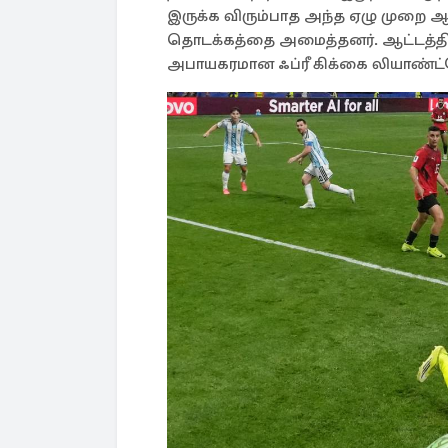
இருக்க விரும்பாத அந்த ஏழு முறை ஆப்
தொடக்கத்தை அமைத்தனர். ஆட்டத்தி
அபாயகரமான ஃப்ரீ கிக்கை லியாண்ட்ரோ