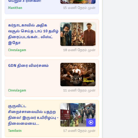
பெறும் 3 ராசிகள்!
Manithan
15 மணி நேரம் முன்
கர்நாடகாவில் அதிக
வசூல் செய்த டாப் 10 தமிழ்
திரைப்படங்கள்.. லிஸ்ட்
இதோ
Cineulagam
18 மணி நேரம் முன்
GDN திரை விமர்சனம்
Cineulagam
11 மணி நேரம் முன்
குருவிட்ட
சிறைச்சாலையில் பதற்ற
நிலை! இருவர் உயிரிழப்பு -
நிலைமையை
கட்டுப்படுத்த பொலிஸார்
Tamilwin
17 மணி நேரம் முன்
கண்ணீர்புகை பிரயோகம்