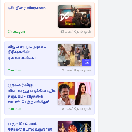
டிசி: திரை விமர்சனம்
Cineulagam
13 மணி நேரம் முன்
விஜய் மற்றும் நடிகை
திரிஷாவின்
புகைப்படங்கள்
Manithan
9 மணி நேரம் முன்
முதல்வர் விஜய்
விவாகரத்து வழக்கில் புதிய
திருப்பம் - வழக்கை
வாபஸ் பெற்ற சங்கீதா!
Manithan
8 மணி நேரம் முன்
ராகு - செவ்வாய்
சேர்க்கையால் உருவான