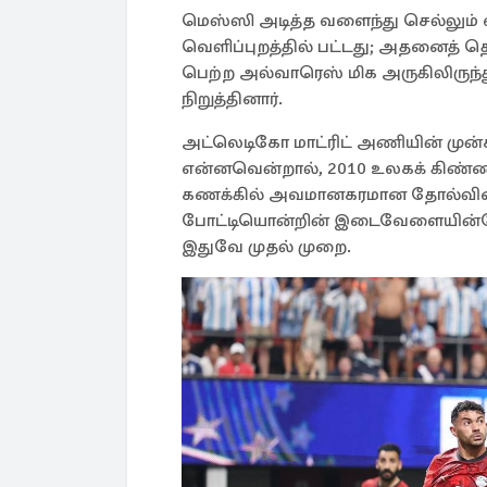
மெஸ்ஸி அடித்த வளைந்து செல்லும் வ
வெளிப்புறத்தில் பட்டது; அதனைத் தொ
பெற்ற அல்வாரெஸ் மிக அருகிலிருந்
நிறுத்தினார்.
அட்லெடிகோ மாட்ரிட் அணியின் முன்கள
என்னவென்றால், 2010 உலகக் கிண்ணம
கணக்கில் அவமானகரமான தோல்வியைச்
போட்டியொன்றின் இடைவேளையின்போத
இதுவே முதல் முறை.