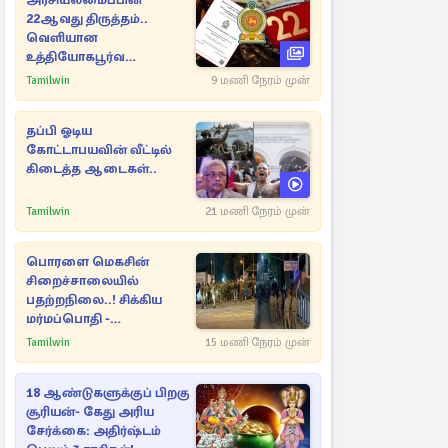
அரசியலமைப்பின்
22ஆவது திருத்தம்..
வெளியான
உத்தியோகபூர்வ
அறிவிப்பு!
Tamilwin
9 மணி நேரம் முன்
தப்பி ஓடிய
கோட்டாபயவின் வீட்டில்
கிடைத்த ஆடைகள்..
Tamilwin
21 மணி நேரம் முன்
பொரளை மெகசின்
சிறைச்சாலையில்
பதற்றநிலை..! சிக்கிய
மர்மப்பொதி -
பின்னணியில் வெளியான
Tamilwin
15 மணி நேரம் முன்
காரணம்
18 ஆண்டுகளுக்குப் பிறகு
சூரியன்- கேது அரிய
சேர்க்கை: அதிர்ஷ்டம்