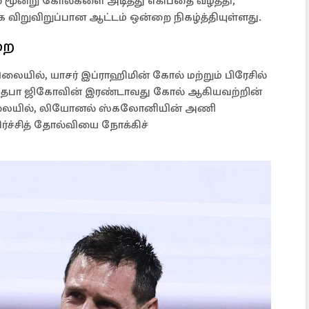
 மூன்று கோல்களை அடித்து எகிப்தை வீழ்த்தி,
விறுவிறுப்பான ஆட்டம் ஒன்றை நிகழ்த்தியுள்ளது.
றை
நிலையில், யாசர் இப்ராஹிமின் கோல் மற்றும் பிரேசில்
ுஸ்தபா ஜிகோவின் இரண்டாவது கோல் ஆகியவற்றின்
த நிலையில், லியோனல் ஸ்கலோனியின் அணி
ிர்ச்சித் தோல்வியை நோக்கிச்