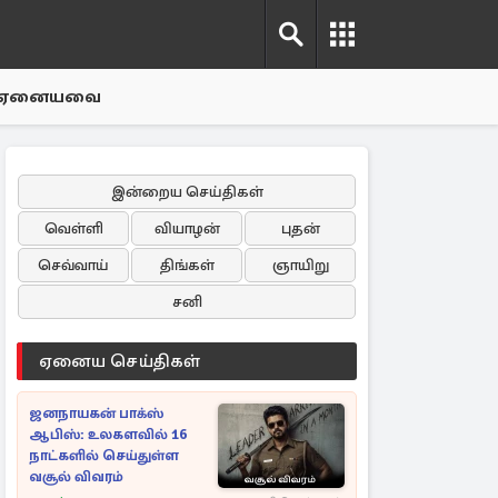
ஏனையவை
இன்றைய செய்திகள்
வெள்ளி
வியாழன்
புதன்
செவ்வாய்
திங்கள்
ஞாயிறு
சனி
ஏனைய செய்திகள்
ஜனநாயகன் பாக்ஸ்
ஆபிஸ்: உலகளவில் 16
நாட்களில் செய்துள்ள
வசூல் விவரம்