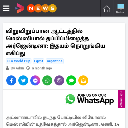
Desktop
விறுவிறுப்பான ஆட்டத்தில்
மெஸ்ஸியால் தப்பிப்பிழைத்த
அர்ஜென்டினா: இதயம் நொறுங்கிய
எகிப்து
FIFA World Cup
Egypt
Argentina
By Arbin
a month ago
விளம்பரம்
அட்லாண்டாவில் நடந்த போட்டியில் லியோனல்
மெஸ்ஸியின் உத்வேகத்தால் அர்ஜென்டினா அணி, 14