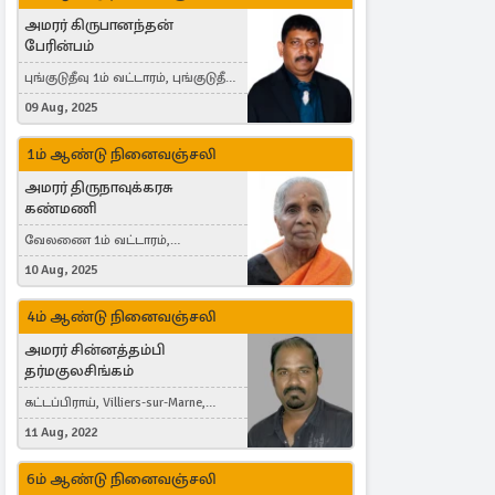
அமரர் கிருபானந்தன்
பேரின்பம்
புங்குடுதீவு 1ம் வட்டாரம், புங்குடுதீவு,
India, Lausanne, Switzerland
09 Aug, 2025
1ம் ஆண்டு நினைவஞ்சலி
அமரர் திருநாவுக்கரசு
கண்மணி
வேலணை 1ம் வட்டாரம்,
மண்கும்பான் மேற்கு, Liestal,
10 Aug, 2025
Switzerland
4ம் ஆண்டு நினைவஞ்சலி
அமரர் சின்னத்தம்பி
தர்மகுலசிங்கம்
கட்டப்பிராய், Villiers-sur-Marne,
France
11 Aug, 2022
6ம் ஆண்டு நினைவஞ்சலி