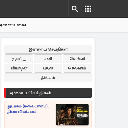
ஏனையவை
இன்றைய செய்திகள்
ஞாயிறு
சனி
வெள்ளி
வியாழன்
புதன்
செவ்வாய்
திங்கள்
ஏனைய செய்திகள்
துடக்கம் (மலையாளம்):
திரை விமர்சனம்