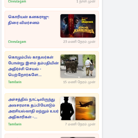
Cineulagam
1 நாள் முன்
கொரியன் கனகராஜு:
திரை விமர்சனம்
Cineulagam
23 மணி நேரம் முன்
கொழும்பில் காதலர்கள்
போன்று இளம் தம்பதியின்
அதிர்ச்சி செயல் -
பெற்றோர்களே
எச்சரிக்கை
Tamilwin
15 மணி நேரம் முன்
அச்சத்தில் நாட்டிலிருந்து
அவசரமாக தப்பியோடும்
அரசியல்வாதி மற்றும் உயர்
அதிகாரிகள் -
ஆதாரங்களுடன்
Tamilwin
7 மணி நேரம் முன்
நெருங்கும்
புலனாய்வாளர்கள்