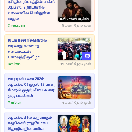
டிசி திரைப்படத்தின் பாக்ஸ்
ஆபிஸ்: 2 நாட்களில்
உலகளவில் செய்துள்ள
வசூல்
Cineulagam
8 மணி நேரம் முன்
இயக்கச்சி றீச்ஷாவில்
வரலாறு காணாத
சனக்கூட்டம்:
உணவுத்திருவிழா
இடைநிறுத்தம்
Tamilwin
19 மணி நேரம் முன்
வார ராசிபலன் 2026:
ஆகஸ்ட் 09 முதல் 15 வரை
மேஷம் முதல் மீனம் வரை
முழு பலன்கள்
Manithan
4 மணி நேரம் முன்
ஆகஸ்ட் 11ல் உருவாகும்
கஜகேசரி ராஜயோகம்:
தொழில் நிலையில்