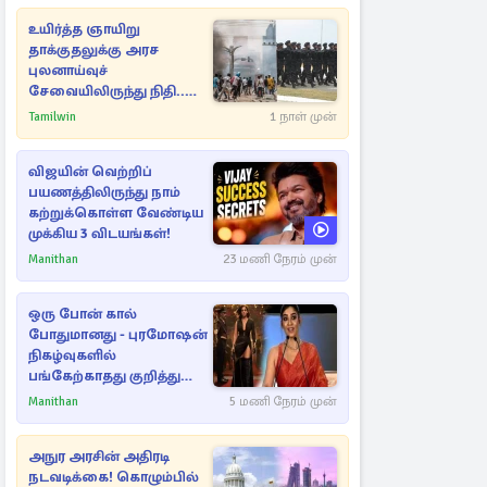
உயிர்த்த ஞாயிறு
தாக்குதலுக்கு அரச
புலனாய்வுச்
சேவையிலிருந்து நிதி..
வெளியான அதிர்ச்சி
Tamilwin
1 நாள் முன்
தகவல்!
விஜயின் வெற்றிப்
பயணத்திலிருந்து நாம்
கற்றுக்கொள்ள வேண்டிய
முக்கிய 3 விடயங்கள்!
Manithan
23 மணி நேரம் முன்
ஒரு போன் கால்
போதுமானது - புரமோஷன்
நிகழ்வுகளில்
பங்கேற்காதது குறித்து
நயன்தாரா ஓபன் டாக்!
Manithan
5 மணி நேரம் முன்
அநுர அரசின் அதிரடி
நடவடிக்கை! கொழும்பில்