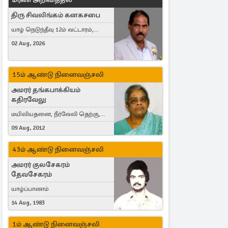
திரு சிவலிங்கம் கனகசபை
யாழ் நெடுந்தீவு 12ம் வட்டாரம்,
Jaffna, நயினாதீவு, London, United
02 Aug, 2026
Kingdom
15ம் ஆண்டு நினைவஞ்சலி
அமரர் தங்கபாக்கியம்
கதிரவேலு
மயிலியதனை, நீர்வேலி தெற்கு,
Herning, Denmark
09 Aug, 2012
43ம் ஆண்டு நினைவஞ்சலி
அமரர் குலசேகரம்
தேவசேகரம்
யாழ்ப்பாணம்
14 Aug, 1983
1ம் ஆண்டு நினைவஞ்சலி