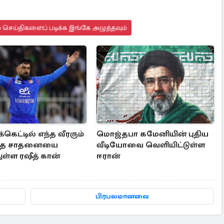
 செய்திகளைப் படிக்க இங்கே அழுத்தவும்
க்கெட்டில் எந்த வீரரும்
மொஜ்தபா கமேனியின் புதிய
ாத சாதனையை
வீடியோவை வெளியிட்டுள்ள
ள்ள ரஷீத் கான்
ஈரான்
பிரபலமானவை