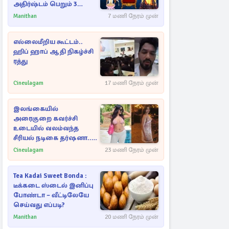
அதிர்ஷ்டம் பெறும் 3
ராசிகள்!
Manithan
7 மணி நேரம் முன்
எல்லைமீறிய கூட்டம்..
ஹிப் ஹாப் ஆதி நிகழ்ச்சி
ரத்து
Cineulagam
17 மணி நேரம் முன்
இலங்கையில்
அரைகுறை கவர்ச்சி
உடையில் வலம்வந்த
சீரியல் நடிகை தர்ஷனா...
அவரே வெளியிட்ட
Cineulagam
23 மணி நேரம் முன்
வீடியோ
Tea Kadai Sweet Bonda :
டீக்கடை ஸ்டைல் இனிப்பு
போண்டா – வீட்டிலேயே
செய்வது எப்படி?
Manithan
20 மணி நேரம் முன்