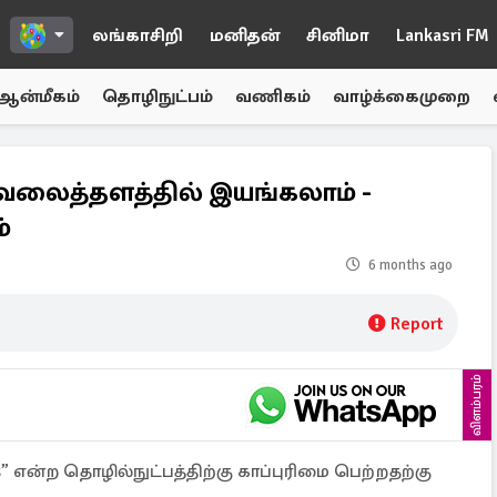
லங்காசிறி
மனிதன்
சினிமா
Lankasri FM
ஆன்மீகம்
தொழிநுட்பம்
வணிகம்
வாழ்க்கைமுறை
க வலைத்தளத்தில் இயங்கலாம் -
்
6 months ago
Report
விளம்பரம்
ns” என்ற தொழில்நுட்பத்திற்கு காப்புரிமை பெற்றதற்கு