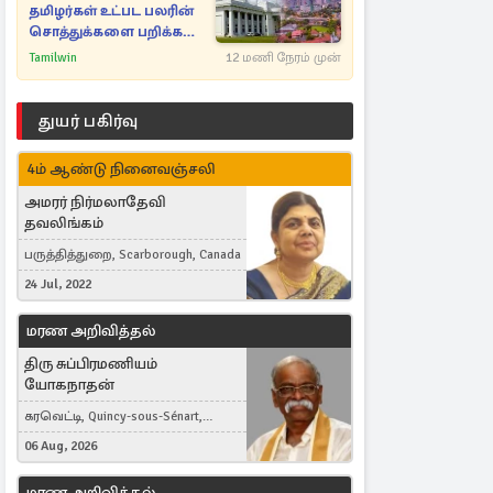
தமிழர்கள் உட்பட பலரின்
சொத்துக்களை பறிக்க
நடவடிக்கை
Tamilwin
12 மணி நேரம் முன்
துயர் பகிர்வு
4ம் ஆண்டு நினைவஞ்சலி
அமரர் நிர்மலாதேவி
தவலிங்கம்
பருத்தித்துறை, Scarborough, Canada
24 Jul, 2022
மரண அறிவித்தல்
திரு சுப்பிரமணியம்
யோகநாதன்
கரவெட்டி, Quincy-sous-Sénart,
France
06 Aug, 2026
மரண அறிவித்தல்