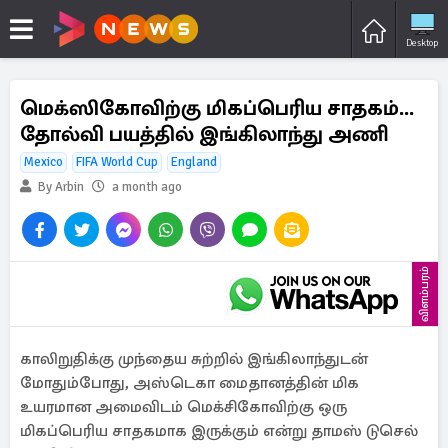
Desktop
மெக்ஸிகோவிற்கு மிகப்பெரிய சாதகம்...
தோல்வி பயத்தில் இங்கிலாந்து அணி
Mexico
FIFA World Cup
England
By Arbin
a month ago
விளம்பரம்
காலிறுதிக்கு முந்தைய சுற்றில் இங்கிலாந்துடன்
மோதும்போது, ​​அஸ்டெகா மைதானத்தின் மிக
உயரமான அமைவிடம் மெக்சிகோவிற்கு ஒரு
மிகப்பெரிய சாதகமாக இருக்கும் என்று தாமஸ் டுசெல்