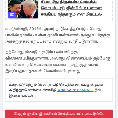
சீனா மீது திரும்பிய ட்ரம்பின்
கோபம்... ஜி ஜின்பிங் உடனான
சந்திப்பு ரத்தாகும் என மிரட்டல்
மட்டுமின்றி, 2016ல் அவர் நாடுகடத்தப்படும் போது
பாகிஸ்தானில் உள்ள தாலிபான்களால் தமது உயிருக்கு
அச்சுறுத்தல் ஏற்படலாம் என்றும் வாதிட்டுள்ளார்.
தற்போது மீண்டும் குடும்ப விசாவிற்கு
விண்ணப்பித்துள்ளார். அவரது விண்ணப்பம் தற்போது
உள்விவகார செயலாளர் ஷபானா மஹ்மூத் வசம்
இருப்பதாக தகவல் வெளியாகியுள்ளது.
உள்நாட்டு மற்றும் வெளிநாட்டு செய்திகளை உடனுக்குடன்
அறிந்துக்கொள்ள லங்காசிறி
WHATSAPP CHANNEL
இல்
இணையுங்கள்
மேலும் ஐக்கிய இராச்சியம் செய்திகளைப் படிக்க இங்கே