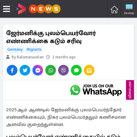
Desktop
ஜேர்மனிக்கு புலம்பெயர்வோர்
எண்ணிக்கை கடும் சரிவு
Germany
Migrants
By Balamanuvelan
2 months ago
விளம்பரம்
2025ஆம் ஆண்டில் ஜேர்மனிக்கு புலம்பெயர்ந்தோர்
எண்ணிக்கையும், நிகர புலம்பெயர்தலும் கணிசமான
அளவில் குறைந்துள்ளன.
புலம்பெயர்வோர் எண்ணிக்கையில் கடும்