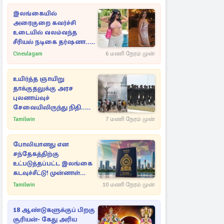
இலங்கையில்
அரைகுறை கவர்ச்சி
உடையில் வலம்வந்த
சீரியல் நடிகை தர்ஷனா...
அவரே வெளியிட்ட
Cineulagam
6 மணி நேரம் முன்
வீடியோ
உயிர்த்த ஞாயிறு
தாக்குதலுக்கு அரச
புலனாய்வுச்
சேவையிலிருந்து நிதி..
வெளியான அதிர்ச்சி
Tamilwin
7 மணி நேரம் முன்
தகவல்!
போலியானது என
சந்தேகத்திற்கு
உட்படுத்தப்பட்ட இலங்கை
கடவுச்சீட்டு! முன்னாள்
எம்.பிக்கு
Tamilwin
10 மணி நேரம் முன்
பிரித்தானியாவில் ஏற்பட்ட
சிக்கல்
18 ஆண்டுகளுக்குப் பிறகு
சூரியன்- கேது அரிய