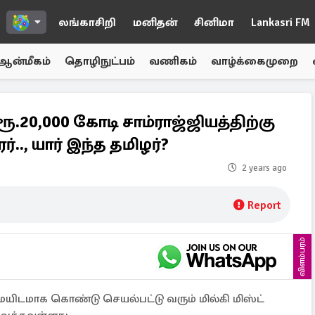
லங்காசிறி
மனிதன்
சினிமா
Lankasri FM
ஆன்மீகம்
தொழிநுட்பம்
வணிகம்
வாழ்க்கைமுறை
 ரூ.20,000 கோடி சாம்ராஜ்ஜியத்திற்கு
.., யார் இந்த தமிழர்?
2 years ago
Report
விளம்பரம்
டமாக கொண்டு செயல்பட்டு வரும் மில்கி மிஸ்ட்