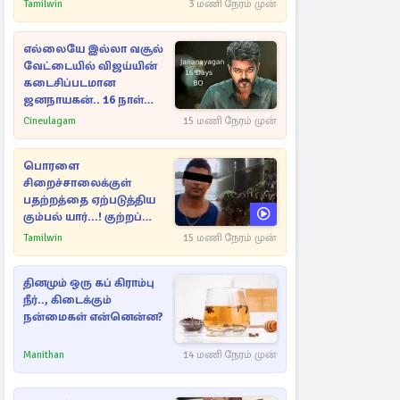
எச்சரிக்கை
Tamilwin
3 மணி நேரம் முன்
எல்லையே இல்லா வசூல்
வேட்டையில் விஜய்யின்
கடைசிப்படமான
ஜனநாயகன்.. 16 நாள்
பாக்ஸ் ஆபிஸ்
Cineulagam
15 மணி நேரம் முன்
பொரளை
சிறைச்சாலைக்குள்
பதற்றத்தை ஏற்படுத்திய
கும்பல் யார்...! குற்றப்
பின்னணி தொடர்பில்
Tamilwin
15 மணி நேரம் முன்
அதிர்ச்சித் தகவல்கள்
தினமும் ஒரு கப் கிராம்பு
நீர்.., கிடைக்கும்
நன்மைகள் என்னென்ன?
Manithan
14 மணி நேரம் முன்