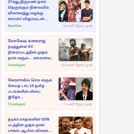
27வது திருமண நாள்
நெருங்கும் நிலையில்
விவாகரத்து வழக்கு
வாபஸ்! விஜய்யுடன்
மீண்டும் இணைவாரா?
Manithan
9 மணி நேரம் முன்
லோகேஷ் கனகராஜ்
நடித்துள்ள DC
திரைப்படத்தின் முதல்
நாள் வசூல்... எவ்வளவு
தெரியுமா?
Cineulagam
12 மணி நேரம் முன்
கேரளாவில் செம வசூல்
செய்த டாப் 10 தமிழ்
படங்களின் லிஸ்ட்
இதோ...
Cineulagam
7 மணி நேரம் முன்
நடிகர் மாதவனின் GDN
படத்தின் முதல் நாள்
பாக்ஸ் ஆபிஸ் விவரம்...