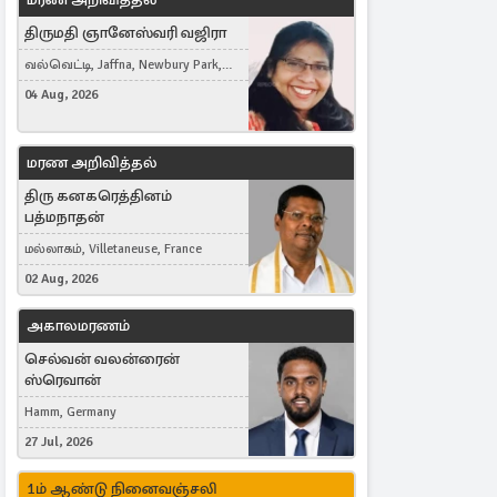
திருமதி ஞானேஸ்வரி வஜிரா
வல்வெட்டி, Jaffna, Newbury Park,
United Kingdom
04 Aug, 2026
மரண அறிவித்தல்
திரு கனகரெத்தினம்
பத்மநாதன்
மல்லாகம், Villetaneuse, France
02 Aug, 2026
அகாலமரணம்
செல்வன் வலன்ரைன்
ஸ்ரெவான்
Hamm, Germany
27 Jul, 2026
1ம் ஆண்டு நினைவஞ்சலி