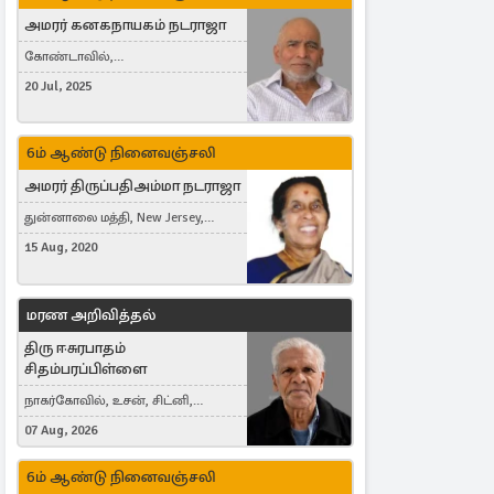
அமரர் கனகநாயகம் நடராஜா
கோண்டாவில்,
புன்னாலைக்கட்டுவன், சவுதி
20 Jul, 2025
அரேபியா, Saudi Arabia, ஜேர்மனி,
Germany, Brampton, Canada
6ம் ஆண்டு நினைவஞ்சலி
அமரர் திருப்பதிஅம்மா நடராஜா
துன்னாலை மத்தி, New Jersey,
United States, Toronto, Canada
15 Aug, 2020
மரண அறிவித்தல்
திரு ஈசுரபாதம்
சிதம்பரப்பிள்ளை
நாகர்கோவில், உசன், சிட்னி,
Australia
07 Aug, 2026
6ம் ஆண்டு நினைவஞ்சலி