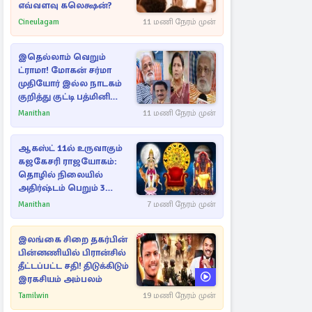
எவ்வளவு கலெக்ஷன்?
Cineulagam
11 மணி நேரம் முன்
இதெல்லாம் வெறும்
ட்ராமா! மோகன் சர்மா
முதியோர் இல்ல நாடகம்
குறித்து குட்டி பத்மினி
பரபரப்பு பேட்டி
Manithan
11 மணி நேரம் முன்
ஆகஸ்ட் 11ல் உருவாகும்
கஜகேசரி ராஜயோகம்:
தொழில் நிலையில்
அதிர்ஷ்டம் பெறும் 3
ராசிகள்!
Manithan
7 மணி நேரம் முன்
இலங்கை சிறை தகர்பின்
பின்னணியில் பிரான்சில்
தீட்டப்பட்ட சதி! திடுக்கிடும்
இரகசியம் அம்பலம்
Tamilwin
19 மணி நேரம் முன்