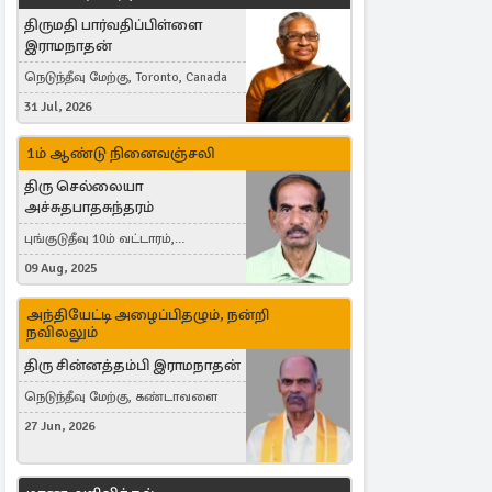
திருமதி பார்வதிப்பிள்ளை
இராமநாதன்
நெடுந்தீவு மேற்கு, Toronto, Canada
31 Jul, 2026
1ம் ஆண்டு நினைவஞ்சலி
திரு செல்லையா
அச்சுதபாதசுந்தரம்
புங்குடுதீவு 10ம் வட்டாரம்,
கொள்ளுப்பிட்டி
09 Aug, 2025
அந்தியேட்டி அழைப்பிதழும், நன்றி
நவிலலும்
திரு சின்னத்தம்பி இராமநாதன்
நெடுந்தீவு மேற்கு, கண்டாவளை
27 Jun, 2026