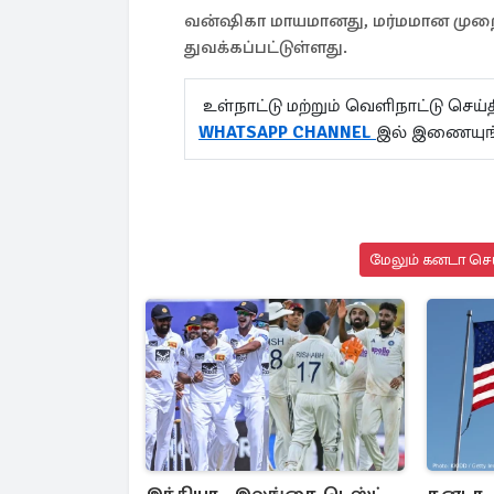
வன்ஷிகா மாயமானது, மர்மமான முறை
துவக்கப்பட்டுள்ளது.
உள்நாட்டு மற்றும் வெளிநாட்டு செ
WHATSAPP CHANNEL
இல் இணையுங்
மேலும் கனடா செய