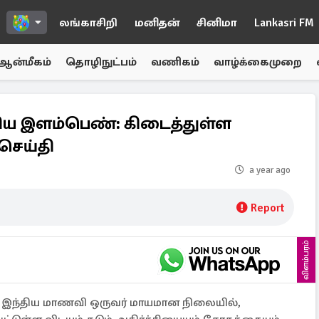
லங்காசிறி
மனிதன்
சினிமா
Lankasri FM
ஆன்மீகம்
தொழிநுட்பம்
வணிகம்
வாழ்க்கைமுறை
ிய இளம்பெண்: கிடைத்துள்ள
 செய்தி
a year ago
Report
விளம்பரம்
்ற இந்திய மாணவி ஒருவர் மாயமான நிலையில்,