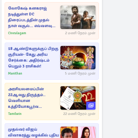
லோகேஷ் கனகராஜ்
நடித்துள்ள DC
திரைப்படத்தின் முதல்
நாள் வசூல்... எவ்வளவு
தெரியுமா?
Cineulagam
2 மணி நேரம் முன்
18 ஆண்டுகளுக்குப் பிறகு
சூரியன்- கேது அரிய
சேர்க்கை: அதிர்ஷ்டம்
பெறும் 3 ராசிகள்!
Manithan
5 மணி நேரம் முன்
அரசியலமைப்பின்
22ஆவது திருத்தம்..
வெளியான
உத்தியோகபூர்வ
அறிவிப்பு!
Tamilwin
22 மணி நேரம் முன்
முதல்வர் விஜய்
விவாகரத்து வழக்கில் புதிய