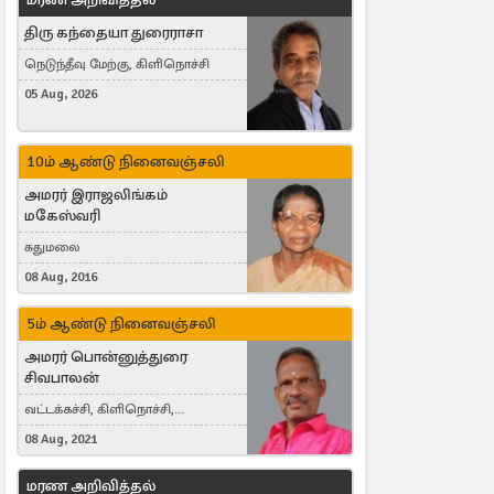
திரு கந்தையா துரைராசா
நெடுந்தீவு மேற்கு, கிளிநொச்சி
05 Aug, 2026
10ம் ஆண்டு நினைவஞ்சலி
அமரர் இராஜலிங்கம்
மகேஸ்வரி
சுதுமலை
08 Aug, 2016
5ம் ஆண்டு நினைவஞ்சலி
அமரர் பொன்னுத்துரை
சிவபாலன்
வட்டக்கச்சி, கிளிநொச்சி,
வட்டக்கச்சி இராமநாதபுரம்
08 Aug, 2021
மரண அறிவித்தல்