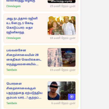
விவாகரத்து வழக்கு
Cineulagam
23 மணி நேரம் முன்
அது நடந்தால் ரஜினி
உடனே ரூ.1 கோடி
கொடுப்பார்: லதா
ரஜினிகாந்த்
Cineulagam
18 மணி நேரம் முன்
பல்லன்சேன
சிறைச்சாலையின் 28
கைதிகள் வெலிக்கடை
மருத்துவமனையில்
அனுமதி
Tamilwin
19 மணி நேரம் முன்
பொரளை
சிறைச்சாலைக்குள்
பதற்றத்தை ஏற்படுத்திய
கும்பல் யார்...! குற்றப்
பின்னணி தொடர்பில்
Tamilwin
6 மணி நேரம் முன்
அதிர்ச்சித் தகவல்கள்