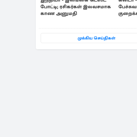
இந்தியா - இலங்கை டெஸ்ட்
கனடா 
போட்டி; ரசிகர்கள் இலவசமாக
பேச்சுவ
காண அனுமதி
குறைக்க
எதிர்பா
முக்கிய செய்திகள்