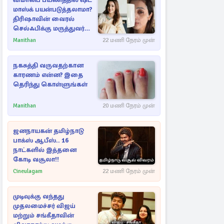
விமானப் பயணத்தில் ஷீட்
மாஸ்க் பயன்படுத்தலாமா?
திரிஷாவின் வைரல்
செல்ஃபிக்கு மருத்துவர்
விளக்கம்
Manithan
22 மணி நேரம் முன்
நகசுத்தி வருவதற்கான
காரணம் என்ன? இதை
தெரிந்து கொள்ளுங்கள்
Manithan
20 மணி நேரம் முன்
ஜனநாயகன் தமிழ்நாடு
பாக்ஸ் ஆபீஸ்.. 16
நாட்களில் இத்தனை
கோடி வசூலா!!
Cineulagam
22 மணி நேரம் முன்
முடிவுக்கு வந்தது
முதலமைச்சர் விஜய்
மற்றும் சங்கீதாவின்