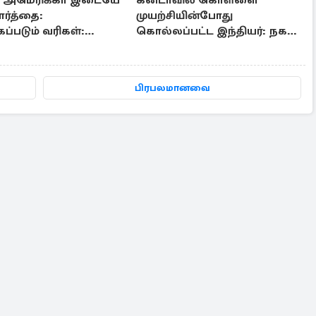
- அமெரிக்கா இடையே
கனடாவில் கொள்ளை
ார்த்தை:
முயற்சியின்போது
ப்படும் வரிகள்:
கொல்லப்பட்ட இந்தியர்: நகர
ர்க்கப்படும் சலுகைகள்
மேயர் இரங்கல்
பிரபலமானவை