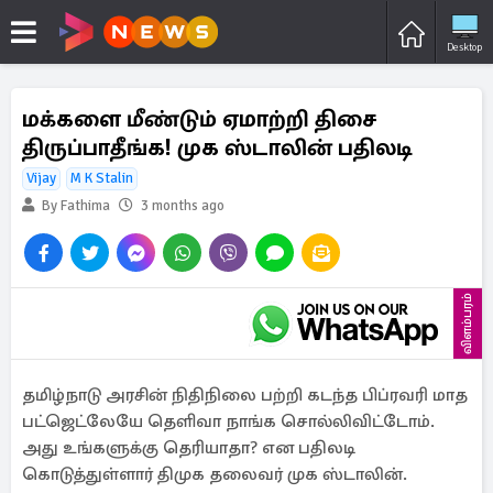
Desktop
மக்களை மீண்டும் ஏமாற்றி திசை
திருப்பாதீங்க! முக ஸ்டாலின் பதிலடி
Vijay
M K Stalin
By Fathima
3 months ago
விளம்பரம்
தமிழ்நாடு அரசின் நிதிநிலை பற்றி கடந்த பிப்ரவரி மாத
பட்ஜெட்லேயே தெளிவா நாங்க சொல்லிவிட்டோம்.
அது உங்களுக்கு தெரியாதா? என பதிலடி
கொடுத்துள்ளார் திமுக தலைவர் முக ஸ்டாலின்.