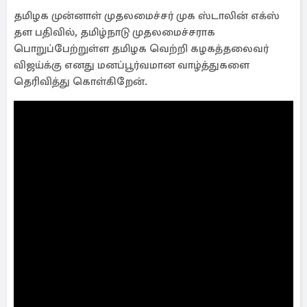
தமிழக முன்னாள் முதலமைச்சர் முக ஸ்டாலின் எக்ஸ்
தள பதிவில், தமிழ்நாடு முதலமைச்சராக
பொறுப்பேற்றுள்ள தமிழக வெற்றி கழகத்தலைவர்
விஜய்க்கு எனது மனப்பூர்வமான வாழ்த்துகளை
தெரிவித்து கொள்கிறேன்.
பதவியேற்றதும் தாங்கள் கையெழுத்திட்டுள்ள
அறிவிப்புகளையும் வரவேற்கிறேன், எடுத்த
எடுப்பிலேயே அரசிடம் பணம் இல்லை எனப்பேச