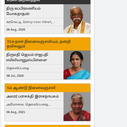
திரு சுப்பிரமணியம்
யோகநாதன்
கரவெட்டி, Quincy-sous-Sénart,
France
06 Aug, 2026
31ம் நாள் நினைவஞ்சலியும், நன்றி
நவிலலும்
திருமதி ஜெயம் ராஜபதி
எமிலியானுஸ்பிள்ளை
தெல்லிப்பழை
08 Jul, 2026
5ம் ஆண்டு நினைவஞ்சலி
அமரர் பராசக்தி இராசநாயகம்
அரியாலை, தெல்லிப்பழை,
Montreal, Canada
06 Aug, 2021