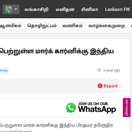
லங்காசிறி
மனிதன்
சினிமா
Lankasri FM
ஆன்மீகம்
தொழிநுட்பம்
வணிகம்
வாழ்க்கைமுறை
ற்றுள்ள மார்க் கார்னிக்கு இந்திய
arney
a year ago
Report
விளம்பரம்
ற்றுள்ள மார்க் கார்னிக்கு இந்திய பிரதமர் நரேந்திர