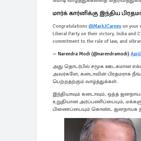
மோடி வாழ்த்துக்களைத் தெரிவித்துக்
மார்க் கார்னிக்கு இந்திய பிரதமர
Congratulations
@MarkJCarney
on your e
Liberal Party on their victory. India and
commitment to the rule of law, and vibra
— Narendra Modi (@narendramodi)
Apri
அது தொடர்பில் சமூக ஊடகமான எக்ஸில
அவர்களே, கனடாவின் பிரதமராக நீங்கள்
பெற்றதற்கும் வாழ்த்துக்கள்.
இந்தியாவும் கனடாவும், ஒத்த ஜனநாய
உறுதியான அர்ப்பணிப்பையும், மக்கள
பிணைப்பையும் கொண்ட ஜனநாயக ந