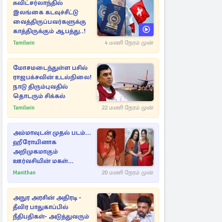
சுவிட்சர்லாந்தில்
இலங்கை கடவுச்சீட்டு
வைத்திருப்பவர்களுக்கு
காத்திருக்கும் ஆபத்து..!
Tamilwin
4 மணி நேரம் முன்
மோசமடைந்துள்ள பசில்
ராஜபக்சவின் உடல்நிலை!
நாடு திரும்புவதில்
தொடரும் சிக்கல்
Tamilwin
22 மணி நேரம் முன்
அம்மாவுடன் முதல் படம்...
ஹீரோயினாக
அறிமுகமாகும்
ஊர்வசியின் மகள்
தேஜலட்சுமி!
Manithan
20 மணி நேரம் முன்
அநுர அரசின் அதிரடி -
தீவிர பாதுகாப்பில்
நீதிபதிகள்- அடுத்துவரும்