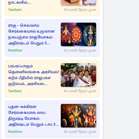
நாட்களில்
அம்பலமாகவுள்ள ரகசியம்
Tamilwin
19 மணி நேரம் முன்
ராகு - செவ்வாய்
சேர்க்கையால் உருவான
நவபஞ்சம ராஜயோகம்:
அதிர்ஷ்டம் பெறும் 3
ராசிகள்!
Manithan
12 மணி நேரம் முன்
பரபரப்பாகும்
தென்னிலங்கை அரசியல்!
கடும் பீதியில் ராஜபக்ச
குடும்பம், அரசியல்
நட்புகள்
Tamilwin
14 மணி நேரம் முன்
புதன்–சுக்கிரன்
சேர்க்கையால் லாப
திருஷ்டி யோகம்:
அதிர்ஷ்டம் பெறும் டாப் 3
ராசிகள்!
Manithan
21 மணி நேரம் முன்