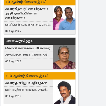
1ம் ஆண்டு நினைவஞ்சலி
அமரர் றோபர்ட் வரப்பிரகாசம்
அந்தோனிப்பிள்ளை
வரப்பிரகாசம்
மானிப்பாய், London Ontario, Canada
07 Aug, 2025
மரண அறிவித்தல்
செல்வி கனகசபை மகேஸ்வரி
வசாவிளான், Jaffna, கோண்டாவில்
கிழக்கு
06 Aug, 2026
10ம் ஆண்டு நினைவஞ்சலி
அமரர் தம்பிஐயா மதியழகன்
மண்டைதீவு, Birmingham, United
Kingdom
06 Aug, 2016