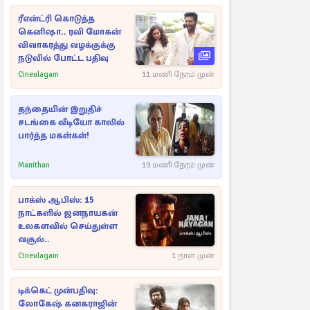
ரீஎன்ட்ரி கொடுத்த
கெனிஷா.. ரவி மோகன்
விவாகரத்து வழக்குக்கு
நடுவில் போட்ட பதிவு
Cineulagam
11 மணி நேரம் முன்
தந்தையின் இறுதிச்
சடங்கை வீடியோ காலில்
பார்த்த மகள்கள்!
Manithan
19 மணி நேரம் முன்
பாக்ஸ் ஆபிஸ்: 15
நாட்களில் ஜனநாயகன்
உலகளவில் செய்துள்ள
வசூல்..
Cineulagam
1 நாள் முன்
டிக்கெட் முன்பதிவு:
லோகேஷ் கனகராஜின்