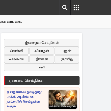
ஏனையவை
இன்றைய செய்திகள்
வெள்ளி
வியாழன்
புதன்
செவ்வாய்
திங்கள்
ஞாயிறு
சனி
ஏனைய செய்திகள்
ஜனநாயகன் தமிழ்நாடு
பாக்ஸ் ஆபிஸ்: 15
நாட்களில் செய்துள்ள
வசூல்..