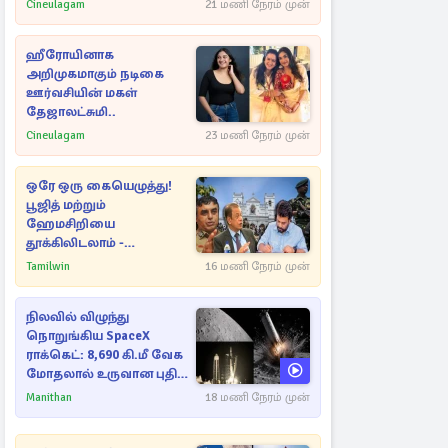
Cineulagam
21 மணி நேரம் முன்
ஹீரோயினாக
அறிமுகமாகும் நடிகை
ஊர்வசியின் மகள்
தேஜாலட்சுமி..
Cineulagam
23 மணி நேரம் முன்
ஒரே ஒரு கையெழுத்து!
பூஜித் மற்றும்
ஹேமசிறியை
தூக்கிலிடலாம் -
அநுரவுக்குச் சென்ற
Tamilwin
16 மணி நேரம் முன்
அறிவுரை..
நிலவில் விழுந்து
நொறுங்கிய SpaceX
ராக்கெட்: 8,690 கி.மீ வேக
மோதலால் உருவான புதிய
பள்ளம்!
Manithan
18 மணி நேரம் முன்