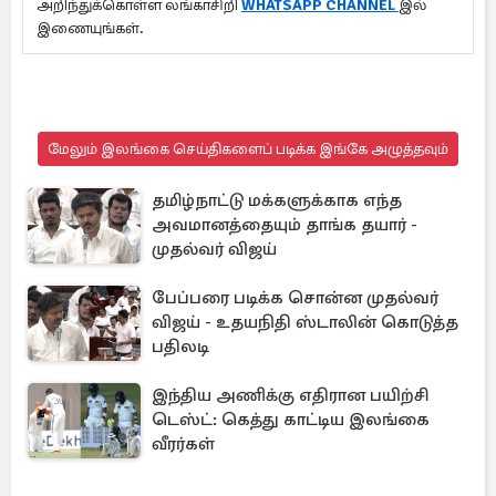
அறிந்துக்கொள்ள லங்காசிறி
WHATSAPP CHANNEL
இல்
இணையுங்கள்.
மேலும் இலங்கை செய்திகளைப் படிக்க இங்கே அழுத்தவும்
தமிழ்நாட்டு மக்களுக்காக எந்த
அவமானத்தையும் தாங்க தயார் -
முதல்வர் விஜய்
பேப்பரை படிக்க சொன்ன முதல்வர்
விஜய் - உதயநிதி ஸ்டாலின் கொடுத்த
பதிலடி
இந்திய அணிக்கு எதிரான பயிற்சி
டெஸ்ட்: கெத்து காட்டிய இலங்கை
வீரர்கள்