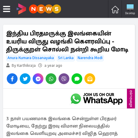
Desktop
இந்திய பிரதமருக்கு இலங்கையின்
உயரிய விருது வழங்கி கௌரவிப்பு -
திருக்குறள் சொல்லி நன்றி கூறிய மோடி
Anura Kumara Dissanayaka
Sri Lanka
Narendra Modi
By Karthikraja
a year ago
விளம்பரம்
3 நாள் பயணமாக இலங்கை சென்றுள்ள பிரதமர்
மோடியை, நேற்று இரவு விமான நிலையத்தில்
இலங்கை வெளியுறவு அமைச்சர் விஜித ஹெராத்