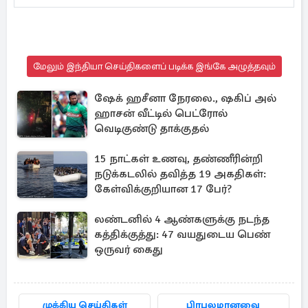
மேலும் இந்தியா செய்திகளைப் படிக்க இங்கே அழுத்தவும்
ஷேக் ஹசீனா நேரலை., ஷகிப் அல்
ஹாசன் வீட்டில் பெட்ரோல்
வெடிகுண்டு தாக்குதல்
15 நாட்கள் உணவு, தண்ணீரின்றி
நடுக்கடலில் தவித்த 19 அகதிகள்:
கேள்விக்குறியான 17 பேர்?
லண்டனில் 4 ஆண்களுக்கு நடந்த
கத்திக்குத்து: 47 வயதுடைய பெண்
ஒருவர் கைது
முக்கிய செய்திகள்
பிரபலமானவை