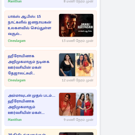
Manithan
8 மணி நேரம் முன்
பாக்ஸ் ஆபிஸ்: 15
நாட்களில் ஜனநாயகன்
உலகளவில் செய்துள்ள
வசூல்..
Cineulagam
13 மணி நேரம் முன்
ஹீரோயினாக
அறிமுகமாகும் நடிகை
ஊர்வசியின் மகள்
தேஜாலட்சுமி..
Cineulagam
12 மணி நேரம் முன்
அம்மாவுடன் முதல் படம்...
ஹீரோயினாக
அறிமுகமாகும்
ஊர்வசியின் மகள்
தேஜலட்சுமி!
Manithan
9 மணி நேரம் முன்