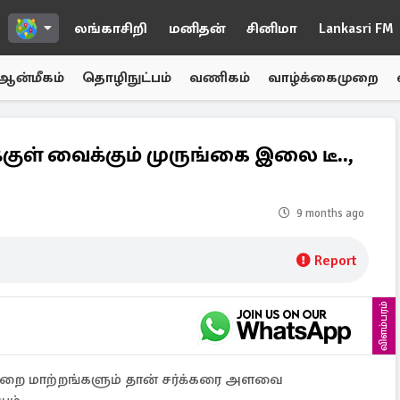
லங்காசிறி
மனிதன்
சினிமா
Lankasri FM
ஆன்மீகம்
தொழிநுட்பம்
வணிகம்
வாழ்க்கைமுறை
்குள் வைக்கும் முருங்கை இலை டீ..,
9 months ago
Report
விளம்பரம்
 முறை மாற்றங்களும் தான் சர்க்கரை அளவை