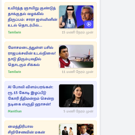
உயிர்த்த ஞாயிறு குண்டுத்
தாக்குதல் வழக்கில்
திருப்பம்: சாரா ஜஸ்மினின்
உடல் தொடர்பில்
நீதிமன்றத்தில் வெளியான
Tamilwin
15 மணி நேரம் முன்
அதிர்ச்சி தகவல்
மோசமடைந்துள்ள பசில்
ராஜபக்சவின் உடல்நிலை!
நாடு திரும்புவதில்
தொடரும் சிக்கல்
Tamilwin
11 மணி நேரம் முன்
AI போலி விளம்பரங்கள்:
ரூ.15 கோடி இழப்பீடு
கோரி நீதிமன்றம் சென்ற
நடிகை ஸ்ருதி ஹாசன்!
Manithan
5 மணி நேரம் முன்
மைத்திரிபால
சிறிசேனவின் மகன்