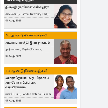
திருமதி ஞானேஸ்வரி வஜிரா
வல்வெட்டி, Jaffna, Newbury Park,
United Kingdom
04 Aug, 2026
5ம் ஆண்டு நினைவஞ்சலி
அமரர் பராசக்தி இராசநாயகம்
அரியாலை, தெல்லிப்பழை,
Montreal, Canada
06 Aug, 2021
1ம் ஆண்டு நினைவஞ்சலி
அமரர் றோபர்ட் வரப்பிரகாசம்
அந்தோனிப்பிள்ளை
வரப்பிரகாசம்
மானிப்பாய், London Ontario, Canada
07 Aug, 2025