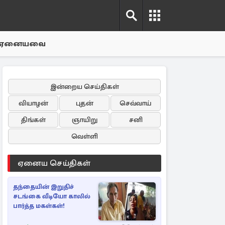
ஏனையவை
இன்றைய செய்திகள்
வியாழன்
புதன்
செவ்வாய்
திங்கள்
ஞாயிறு
சனி
வெள்ளி
ஏனைய செய்திகள்
தந்தையின் இறுதிச்
சடங்கை வீடியோ காலில்
பார்த்த மகள்கள்!