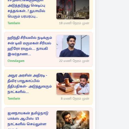
20 நிமிடங்களுக்குள்
அடுத்தடுத்து வெடிப்பு
சத்தங்கள்..! துபாயில்
பெரும் பரபரப்பு..
Tamilwin
18 மணி நேரம் முன்
ஹிந்தி சீரியலில் நடிக்கும்
சன் டிவி மருமகள் சீரியல்
ஹீரோ ராகுல்... நாயகி
இவர்தானா...
Cineulagam
22 மணி நேரம் முன்
அநுர அரசின் அதிரடி -
தீவிர பாதுகாப்பில்
நீதிபதிகள்- அடுத்துவரும்
நாட்களில்
அம்பலமாகவுள்ள ரகசியம்
Tamilwin
8 மணி நேரம் முன்
ஜனநாயகன் தமிழ்நாடு
பாக்ஸ் ஆபிஸ்: 15
நாட்களில் செய்துள்ள