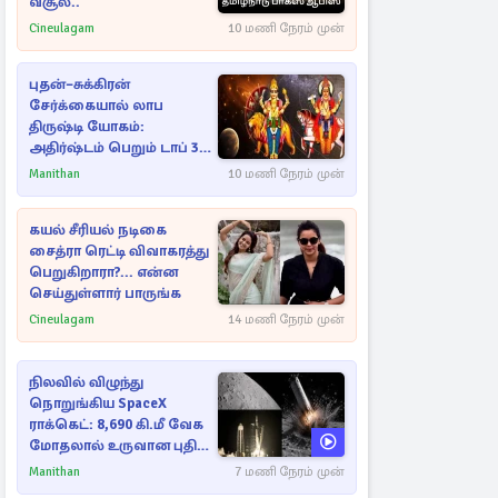
வசூல்..
Cineulagam
10 மணி நேரம் முன்
புதன்–சுக்கிரன்
சேர்க்கையால் லாப
திருஷ்டி யோகம்:
அதிர்ஷ்டம் பெறும் டாப் 3
ராசிகள்!
Manithan
10 மணி நேரம் முன்
கயல் சீரியல் நடிகை
சைத்ரா ரெட்டி விவாகரத்து
பெறுகிறாரா?... என்ன
செய்துள்ளார் பாருங்க
Cineulagam
14 மணி நேரம் முன்
நிலவில் விழுந்து
நொறுங்கிய SpaceX
ராக்கெட்: 8,690 கி.மீ வேக
மோதலால் உருவான புதிய
பள்ளம்!
Manithan
7 மணி நேரம் முன்