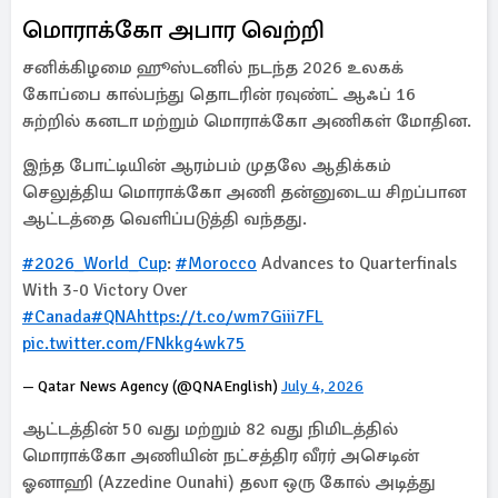
மொராக்கோ அபார வெற்றி
சனிக்கிழமை ஹூஸ்டனில் நடந்த 2026 உலகக்
கோப்பை கால்பந்து தொடரின் ரவுண்ட் ஆஃப் 16
சுற்றில் கனடா மற்றும் மொராக்கோ அணிகள் மோதின.
இந்த போட்டியின் ஆரம்பம் முதலே ஆதிக்கம்
செலுத்திய மொராக்கோ அணி தன்னுடைய சிறப்பான
ஆட்டத்தை வெளிப்படுத்தி வந்தது.
#2026_World_Cup
:
#Morocco
Advances to Quarterfinals
With 3-0 Victory Over
#Canada
#QNA
https://t.co/wm7Giii7FL
pic.twitter.com/FNkkg4wk75
— Qatar News Agency (@QNAEnglish)
July 4, 2026
ஆட்டத்தின் 50 வது மற்றும் 82 வது நிமிடத்தில்
மொராக்கோ அணியின் நட்சத்திர வீரர் அசெடின்
ஓனாஹி (Azzedine Ounahi) தலா ஒரு கோல் அடித்து