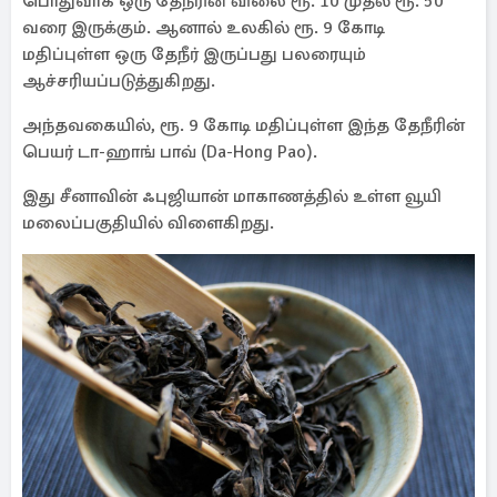
பொதுவாக ஒரு தேநீரின் விலை ரூ. 10 முதல் ரூ. 50
வரை இருக்கும். ஆனால் உலகில் ரூ. 9 கோடி
மதிப்புள்ள ஒரு தேநீர் இருப்பது பலரையும்
ஆச்சரியப்படுத்துகிறது.
அந்தவகையில், ரூ. 9 கோடி மதிப்புள்ள இந்த தேநீரின்
பெயர் டா-ஹாங் பாவ் (Da-Hong Pao).
இது சீனாவின் ஃபுஜியான் மாகாணத்தில் உள்ள வூயி
மலைப்பகுதியில் விளைகிறது.