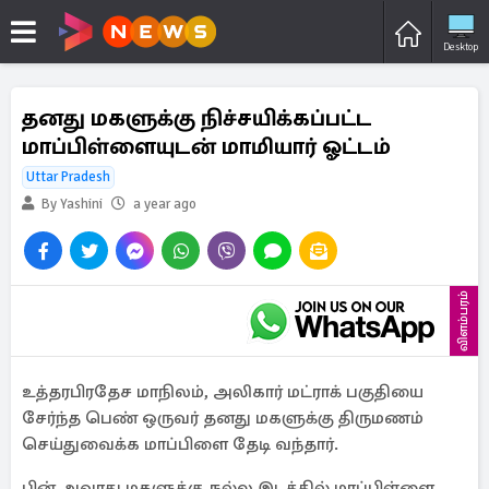
Desktop
தனது மகளுக்கு நிச்சயிக்கப்பட்ட
மாப்பிள்ளையுடன் மாமியார் ஓட்டம்
Uttar Pradesh
By Yashini
a year ago
விளம்பரம்
உத்தரபிரதேச மாநிலம், அலிகார் மட்ராக் பகுதியை
சேர்ந்த பெண் ஒருவர் தனது மகளுக்கு திருமணம்
செய்துவைக்க மாப்பிளை தேடி வந்தார்.
பின் அவரது மகளுக்கு நல்ல இடத்தில் மாப்பிள்ளை