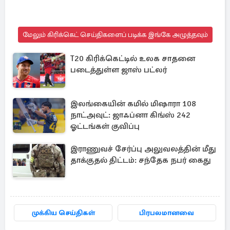
மேலும் கிரிக்கெட் செய்திகளைப் படிக்க இங்கே அழுத்தவும்
T20 கிரிக்கெட்டில் உலக சாதனை
படைத்துள்ள ஜாஸ் பட்லர்
இலங்கையின் கமில் மிஷாரா 108
நாட்அவுட்: ஜாஃப்னா கிங்ஸ் 242
ஓட்டங்கள் குவிப்பு
இராணுவச் சேர்ப்பு அலுவலத்தின் மீது
தாக்குதல் திட்டம்: சந்தேக நபர் கைது
முக்கிய செய்திகள்
பிரபலமானவை