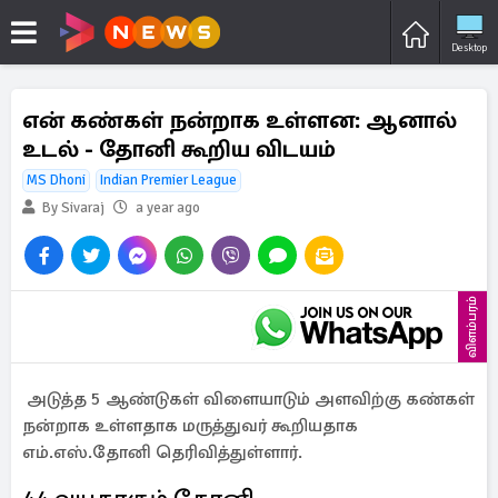
Desktop
என் கண்கள் நன்றாக உள்ளன: ஆனால்
உடல் - தோனி கூறிய விடயம்
MS Dhoni
Indian Premier League
By Sivaraj
a year ago
விளம்பரம்
அடுத்த 5 ஆண்டுகள் விளையாடும் அளவிற்கு கண்கள்
நன்றாக உள்ளதாக மருத்துவர் கூறியதாக
எம்.எஸ்.தோனி தெரிவித்துள்ளார்.