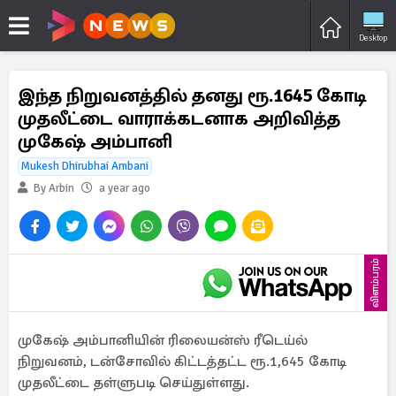
Desktop
இந்த நிறுவனத்தில் தனது ரூ.1645 கோடி
முதலீட்டை வாராக்கடனாக அறிவித்த
முகேஷ் அம்பானி
Mukesh Dhirubhai Ambani
By Arbin
a year ago
விளம்பரம்
முகேஷ் அம்பானியின் ரிலையன்ஸ் ரீடெய்ல்
நிறுவனம், டன்சோவில் கிட்டத்தட்ட ரூ.1,645 கோடி
முதலீட்டை தள்ளுபடி செய்துள்ளது.