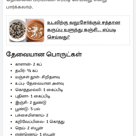
பார்க்கலாம்.
உடலிற்கு வலுசேர்க்கும் சத்தான
கருப்பு உளுந்து கஞ்சி.., எப்படி
செய்வது?
தேவையான பொருட்கள்
காளான்- 2 கப்
தயிர்- ½ கப்
மஞ்சள் தூள்- சிறிதளவு
உப்பு- தேவையான அளவு
கொத்தமல்லி- 1 கைப்பிடி
புதினா- 1 கைப்பிடி
இஞ்சி- 2 துண்டு
பூண்டு- 5 பல்
பச்சைமிளகாய்- 2
கறிவேப்பிலை- 1 கொத்து
நெய்- 2 ஸ்பூன்
எண்ணெய்- 1 ஸ்பூன்