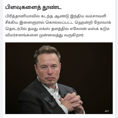
பிளவுகளைத் தூண்ட
பிரித்தானியாவில் கடந்த ஆண்டு இந்திய வம்சாவளி
சீக்கிய இளைஞரால் கொல்லப்பட்ட ஹென்றி நோவாக்
தொடர்பில் தமது எக்ஸ் தளத்தில் எலோன் மஸ்க் கடும்
விமர்சனங்களை முன்வைத்து வருகிறார்.