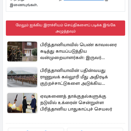
இணையுங்கள்.
மேலும் ஐக்கிய இராச்சியம் செய்திகளைப் படிக்க இங்கே
அழுத்தவும்
பிரித்தானியாவில் பெண் காவலரை
கடித்து காயப்படுத்திய
வன்முறையாளர்கள்: இருவர்
அதிரடியாக கைது
பிரித்தானியாவின் பதின்வயது
ராணுவக் கல்லூரி மீது அதிரடிக்
குற்றச்சாட்டுகளை அடுக்கிய
பெண்கள்
ஏவுகணைத் தாக்குதல்களுக்கு
நடுவில் உக்ரைன் சென்றுள்ள
பிரித்தானிய பாதுகாப்புச் செயலர்