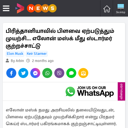
Desktop
பிரித்தானியாவில் பிளவை ஏற்படுத்தும்
முயற்சி... எலோன் மஸ்க் மீது ஸ்டார்மர்
குற்றச்சாட்டு
Elon Musk
Keir Starmer
By Arbin
2 months ago
விளம்பரம்
எலோன் மஸ்க் நமது அரசியலில் தலையிடுவதுடன்,
பிளவை ஏற்படுத்தவும் முயற்சிக்கிறார் என்று பிரதமர்
கெய்ர் ஸ்டார்மர் பகிரங்கமாகக் குற்றஞ்சாட்டியுள்ளார்.