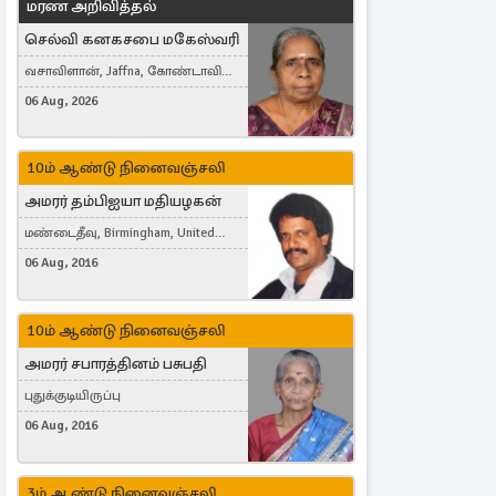
மரண அறிவித்தல்
செல்வி கனகசபை மகேஸ்வரி
வசாவிளான், Jaffna, கோண்டாவில்
கிழக்கு
06 Aug, 2026
10ம் ஆண்டு நினைவஞ்சலி
அமரர் தம்பிஐயா மதியழகன்
மண்டைதீவு, Birmingham, United
Kingdom
06 Aug, 2016
10ம் ஆண்டு நினைவஞ்சலி
அமரர் சபாரத்தினம் பசுபதி
புதுக்குடியிருப்பு
06 Aug, 2016
3ம் ஆண்டு நினைவஞ்சலி