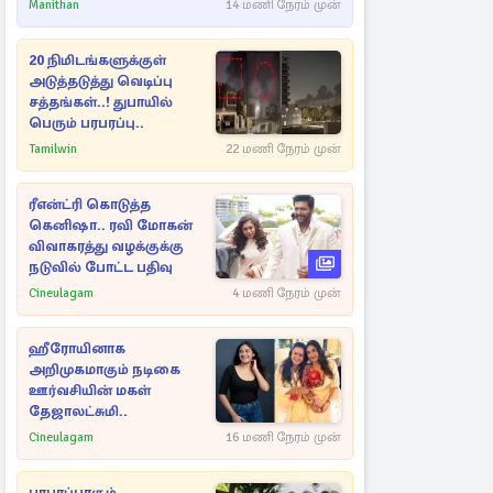
ராசிகள்!
Manithan
14 மணி நேரம் முன்
20 நிமிடங்களுக்குள்
அடுத்தடுத்து வெடிப்பு
சத்தங்கள்..! துபாயில்
பெரும் பரபரப்பு..
Tamilwin
22 மணி நேரம் முன்
ரீஎன்ட்ரி கொடுத்த
கெனிஷா.. ரவி மோகன்
விவாகரத்து வழக்குக்கு
நடுவில் போட்ட பதிவு
Cineulagam
4 மணி நேரம் முன்
ஹீரோயினாக
அறிமுகமாகும் நடிகை
ஊர்வசியின் மகள்
தேஜாலட்சுமி..
Cineulagam
16 மணி நேரம் முன்