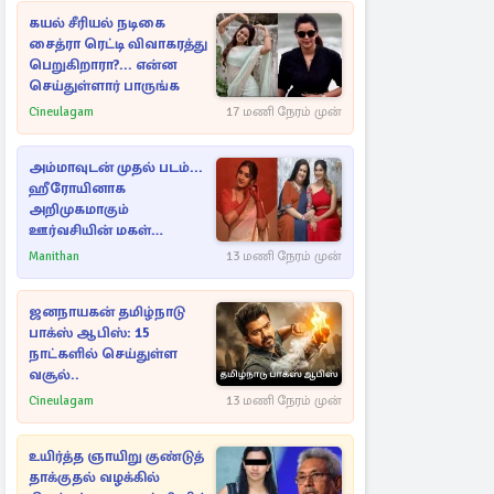
கயல் சீரியல் நடிகை
சைத்ரா ரெட்டி விவாகரத்து
பெறுகிறாரா?... என்ன
செய்துள்ளார் பாருங்க
Cineulagam
17 மணி நேரம் முன்
அம்மாவுடன் முதல் படம்...
ஹீரோயினாக
அறிமுகமாகும்
ஊர்வசியின் மகள்
தேஜலட்சுமி!
Manithan
13 மணி நேரம் முன்
ஜனநாயகன் தமிழ்நாடு
பாக்ஸ் ஆபிஸ்: 15
நாட்களில் செய்துள்ள
வசூல்..
Cineulagam
13 மணி நேரம் முன்
உயிர்த்த ஞாயிறு குண்டுத்
தாக்குதல் வழக்கில்