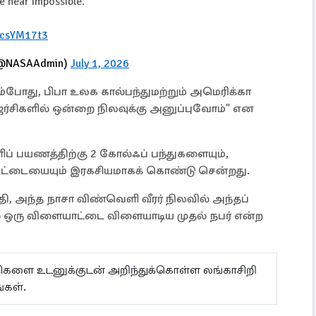
he near impossible.
ScsYM17t3
 (@NASAAdmin)
July 1, 2026
போது, ​​பிபா உலக கால்பந்துமற்றும் அமெரிக்கா
ர்சிகளில் ஒன்றை நிலவுக்கு அனுப்புவோம்" என
 பயணத்திற்கு 2 கோல்ஃப் பந்துகளையும்,
ு மட்டையையும் இரகசியமாகக் கொண்டு சென்றது.
தி, அந்த நாசா விண்வெளி வீரர் நிலவில் அந்தப்
் ஒரு விளையாட்டை விளையாடிய முதல் நபர் என்ற
ய்திகளை உடனுக்குடன் அறிந்துக்கொள்ள லங்காசிறி
்கள்.