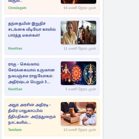
வசூல்..
Cineulagam
16 மணி நேரம் முன்
தந்தையின் இறுதிச்
சடங்கை வீடியோ காலில்
பார்த்த மகள்கள்!
Manithan
11 மணி நேரம் முன்
ராகு - செவ்வாய்
சேர்க்கையால் உருவான
நவபஞ்சம ராஜயோகம்:
அதிர்ஷ்டம் பெறும் 3
ராசிகள்!
Manithan
5 மணி நேரம் முன்
அநுர அரசின் அதிரடி -
தீவிர பாதுகாப்பில்
நீதிபதிகள்- அடுத்துவரும்
நாட்களில்
அம்பலமாகவுள்ள ரகசியம்
Tamilwin
12 மணி நேரம் முன்