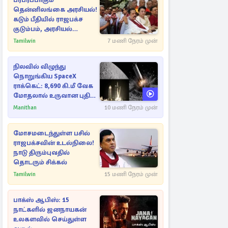
பரபரப்பாகும்
தென்னிலங்கை அரசியல்!
கடும் பீதியில் ராஜபக்ச
குடும்பம், அரசியல்
நட்புகள்
Tamilwin
7 மணி நேரம் முன்
நிலவில் விழுந்து
நொறுங்கிய SpaceX
ராக்கெட்: 8,690 கி.மீ வேக
மோதலால் உருவான புதிய
பள்ளம்!
Manithan
10 மணி நேரம் முன்
மோசமடைந்துள்ள பசில்
ராஜபக்சவின் உடல்நிலை!
நாடு திரும்புவதில்
தொடரும் சிக்கல்
Tamilwin
15 மணி நேரம் முன்
பாக்ஸ் ஆபிஸ்: 15
நாட்களில் ஜனநாயகன்
உலகளவில் செய்துள்ள