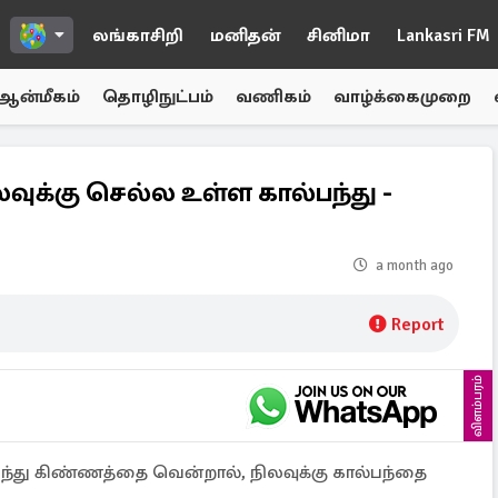
லங்காசிறி
மனிதன்
சினிமா
Lankasri FM
ஆன்மீகம்
தொழிநுட்பம்
வணிகம்
வாழ்க்கைமுறை
ுக்கு செல்ல உள்ள கால்பந்து -
a month ago
Report
விளம்பரம்
்து கிண்ணத்தை வென்றால், நிலவுக்கு கால்பந்தை