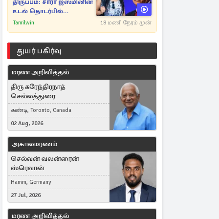
திருப்பம்: சாரா ஜஸ்மினின்
உடல் தொடர்பில்
நீதிமன்றத்தில் வெளியான
Tamilwin
18 மணி நேரம் முன்
அதிர்ச்சி தகவல்
துயர் பகிர்வு
மரண அறிவித்தல்
திரு சுரேந்திரநாத்
செல்லத்துரை
கண்டி, Toronto, Canada
02 Aug, 2026
அகாலமரணம்
செல்வன் வலன்ரைன்
ஸ்ரெவான்
Hamm, Germany
27 Jul, 2026
மரண அறிவித்தல்