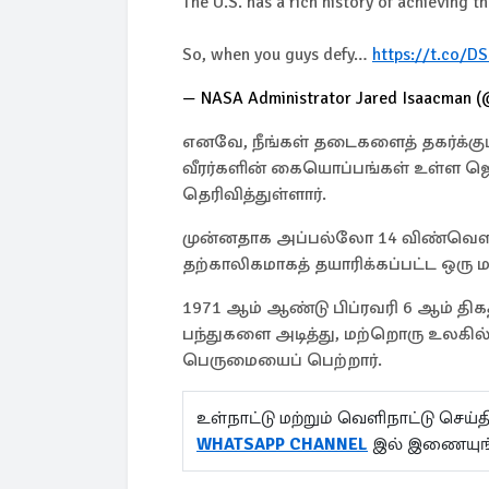
The U.S. has a rich history of achieving t
So, when you guys defy…
https://t.co/D
— NASA Administrator Jared Isaacman
எனவே, நீங்கள் தடைகளைத் தகர்க்கும்
வீரர்களின் கையொப்பங்கள் உள்ள ஜெ
தெரிவித்துள்ளார்.
முன்னதாக அப்பல்லோ 14 விண்வெளிப்
தற்காலிகமாகத் தயாரிக்கப்பட்ட ஒர
1971 ஆம் ஆண்டு பிப்ரவரி 6 ஆம் திக
பந்துகளை அடித்து, மற்றொரு உலகில
பெருமையைப் பெற்றார்.
உள்நாட்டு மற்றும் வெளிநாட்டு செ
WHATSAPP CHANNEL
இல் இணையுங