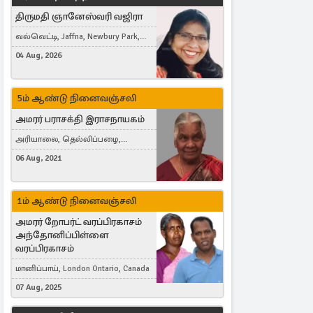
திருமதி ஞானேஸ்வரி வஜிரா
வல்வெட்டி, Jaffna, Newbury Park,
United Kingdom
04 Aug, 2026
5ம் ஆண்டு நினைவஞ்சலி
அமரர் பராசக்தி இராசநாயகம்
அரியாலை, தெல்லிப்பழை,
Montreal, Canada
06 Aug, 2021
1ம் ஆண்டு நினைவஞ்சலி
அமரர் றோபர்ட் வரப்பிரகாசம்
அந்தோனிப்பிள்ளை
வரப்பிரகாசம்
மானிப்பாய், London Ontario, Canada
07 Aug, 2025