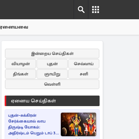
ஏனையவை
இன்றைய செய்திகள்
வியாழன்
புதன்
செவ்வாய்
திங்கள்
ஞாயிறு
சனி
வெள்ளி
ஏனைய செய்திகள்
புதன்–சுக்கிரன்
சேர்க்கையால் லாப
திருஷ்டி யோகம்:
அதிர்ஷ்டம் பெறும் டாப் 3