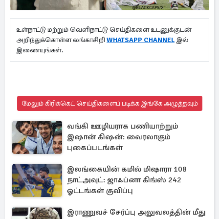
உள்நாட்டு மற்றும் வெளிநாட்டு செய்திகளை உடனுக்குடன்
அறிந்துக்கொள்ள லங்காசிறி
WHATSAPP CHANNEL
இல்
இணையுங்கள்.
மேலும் கிரிக்கெட் செய்திகளைப் படிக்க இங்கே அழுத்தவும்
வங்கி ஊழியராக பணியாற்றும்
இஷான் கிஷன்: வைரலாகும்
புகைப்படங்கள்
இலங்கையின் கமில் மிஷாரா 108
நாட்அவுட்: ஜாஃப்னா கிங்ஸ் 242
ஓட்டங்கள் குவிப்பு
இராணுவச் சேர்ப்பு அலுவலத்தின் மீது