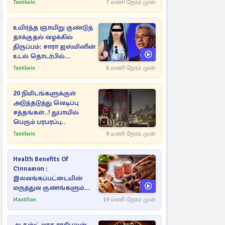
Tamilwin
7 மணி நேரம் முன்
உயிர்த்த ஞாயிறு குண்டுத்
தாக்குதல் வழக்கில்
திருப்பம்: சாரா ஜஸ்மினின்
உடல் தொடர்பில்
நீதிமன்றத்தில் வெளியான
Tamilwin
6 மணி நேரம் முன்
அதிர்ச்சி தகவல்
20 நிமிடங்களுக்குள்
அடுத்தடுத்து வெடிப்பு
சத்தங்கள்..! துபாயில்
பெரும் பரபரப்பு..
Tamilwin
9 மணி நேரம் முன்
Health Benefits Of
Cinnamon :
இலவங்கப்பட்டையின்
மருத்துவ குணங்களும்
ஆரோக்கிய
Manithan
19 மணி நேரம் முன்
நன்மைகளும்!