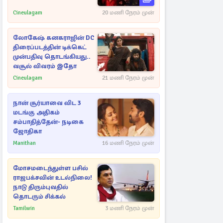
Cineulagam
20 மணி நேரம் முன்
லோகேஷ் கனகராஜின் DC
திரைப்படத்தின் டிக்கெட்
முன்பதிவு தொடங்கியது..
வசூல் விவரம் இதோ
Cineulagam
21 மணி நேரம் முன்
நான் சூர்யாவை விட 3
மடங்கு அதிகம்
சம்பாதித்தேன்- நடிகை
ஜோதிகா
Manithan
16 மணி நேரம் முன்
மோசமடைந்துள்ள பசில்
ராஜபக்சவின் உடல்நிலை!
நாடு திரும்புவதில்
தொடரும் சிக்கல்
Tamilwin
3 மணி நேரம் முன்