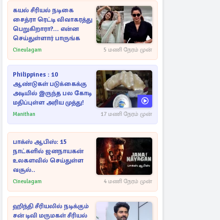
கயல் சீரியல் நடிகை
சைத்ரா ரெட்டி விவாகரத்து
பெறுகிறாரா?... என்ன
செய்துள்ளார் பாருங்க
Cineulagam
5 மணி நேரம் முன்
Philippines : 10
ஆண்டுகள் படுக்கைக்கு
அடியில் இருந்த பல கோடி
மதிப்புள்ள அரிய முத்து!
Manithan
17 மணி நேரம் முன்
பாக்ஸ் ஆபிஸ்: 15
நாட்களில் ஜனநாயகன்
உலகளவில் செய்துள்ள
வசூல்..
Cineulagam
4 மணி நேரம் முன்
ஹிந்தி சீரியலில் நடிக்கும்
சன் டிவி மருமகள் சீரியல்