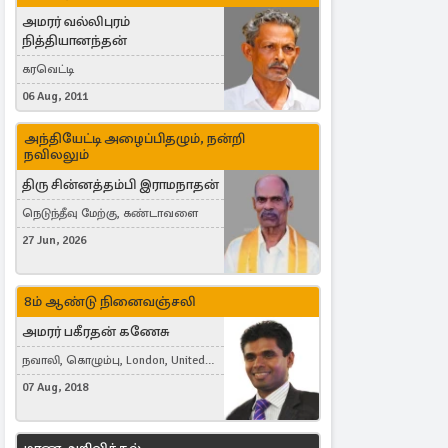
அமரர் வல்லிபுரம்
நித்தியானந்தன்
கரவெட்டி
06 Aug, 2011
அந்தியேட்டி அழைப்பிதழும், நன்றி
நவிலலும்
திரு சின்னத்தம்பி இராமநாதன்
நெடுந்தீவு மேற்கு, கண்டாவளை
27 Jun, 2026
8ம் ஆண்டு நினைவஞ்சலி
அமரர் பகீரதன் கணேசு
நவாலி, கொழும்பு, London, United
Kingdom
07 Aug, 2018