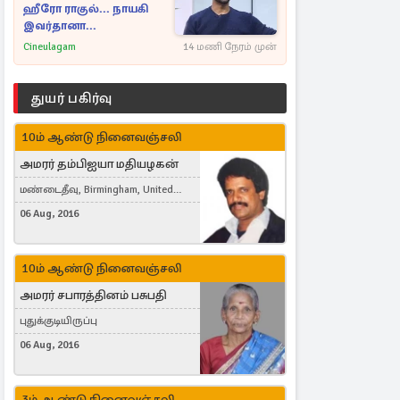
ஹீரோ ராகுல்... நாயகி
இவர்தானா...
Cineulagam
14 மணி நேரம் முன்
துயர் பகிர்வு
10ம் ஆண்டு நினைவஞ்சலி
அமரர் தம்பிஐயா மதியழகன்
மண்டைதீவு, Birmingham, United
Kingdom
06 Aug, 2016
10ம் ஆண்டு நினைவஞ்சலி
அமரர் சபாரத்தினம் பசுபதி
புதுக்குடியிருப்பு
06 Aug, 2016
3ம் ஆண்டு நினைவஞ்சலி