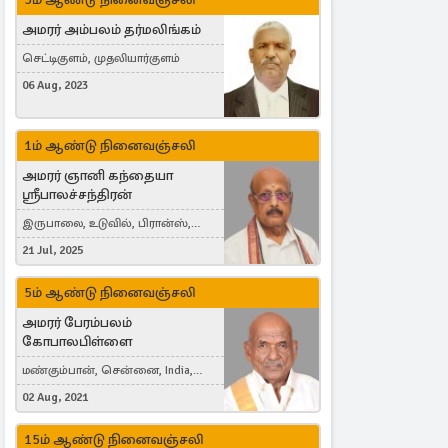
அமரர் அம்பலம் தர்மலிங்கம்
செட்டிகுளம், முதலியார்குளம்
06 Aug, 2023
1ம் ஆண்டு நினைவஞ்சலி
அமரர் ஞானி கந்தையா
ஸ்ரீபாலச்சந்திரன்
இருபாலை, உடுவில், பிரான்ஸ்,
France
21 Jul, 2025
5ம் ஆண்டு நினைவஞ்சலி
அமரர் பேரம்பலம்
கோபாலபிள்ளை
மண்கும்பான், சென்னை, India,
Cergy, France
02 Aug, 2021
15ம் ஆண்டு நினைவஞ்சலி