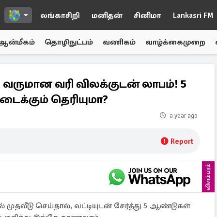
லங்காசிறி
மனிதன்
சினிமா
Lankasri FM
ஆன்மீகம்
தொழிநுட்பம்
வணிகம்
வாழ்க்கைமுறை
் வருமான வரி விலக்குடன் லாபம்! 5
ைக்கும் தெரியுமா?
a year ago
Report
விளம்பரம்
 முதலீடு செய்தால், வட்டியுடன் சேர்த்து 5 ஆண்டுகள்