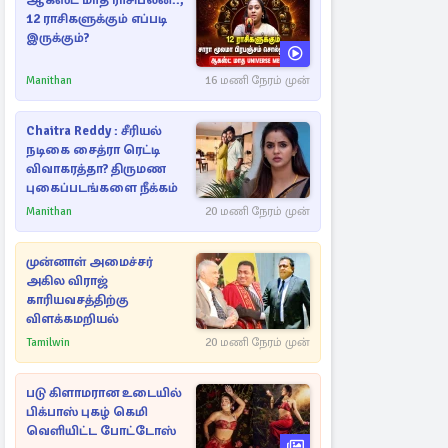
ஆகஸ்ட் மாத ராசிபலன்..,
12 ராசிகளுக்கும் எப்படி
இருக்கும்?
Manithan
16 மணி நேரம் முன்
Chaitra Reddy : சீரியல்
நடிகை சைத்ரா ரெட்டி
விவாகரத்தா? திருமண
புகைப்படங்களை நீக்கம்
Manithan
20 மணி நேரம் முன்
முன்னாள் அமைச்சர்
அகில விராஜ்
காரியவசத்திற்கு
விளக்கமறியல்
Tamilwin
20 மணி நேரம் முன்
படு கிளாமரான உடையில்
பிக்பாஸ் புகழ் கெமி
வெளியிட்ட போட்டோஸ்