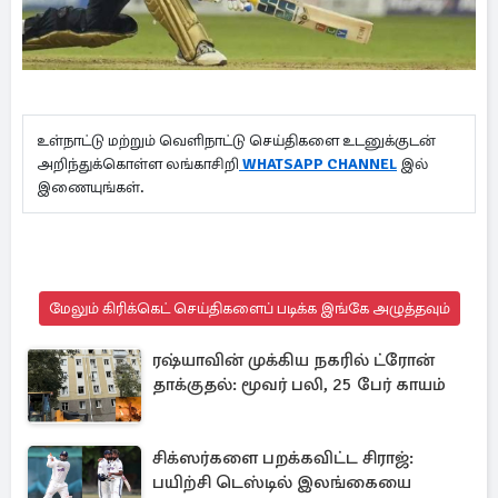
உள்நாட்டு மற்றும் வெளிநாட்டு செய்திகளை உடனுக்குடன்
அறிந்துக்கொள்ள லங்காசிறி
WHATSAPP CHANNEL
இல்
இணையுங்கள்.
மேலும் கிரிக்கெட் செய்திகளைப் படிக்க இங்கே அழுத்தவும்
ரஷ்யாவின் முக்கிய நகரில் ட்ரோன்
தாக்குதல்: மூவர் பலி, 25 பேர் காயம்
சிக்ஸர்களை பறக்கவிட்ட சிராஜ்:
பயிற்சி டெஸ்டில் இலங்கையை