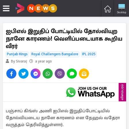
Desktop
ஐபிஎல் இறுதிப் போட்டியில் தோல்வியுற
நானே காரணம்! வெளிப்படையாக கூறிய
வீரர்
Punjab Kings
Royal Challengers Bangalore
IPL 2025
By Sivaraj
a year ago
விளம்பரம்
பஞ்சாப் கிங்ஸ் அணி ஐபிஎல் இறுதிப்போட்டியில்
தோல்வியடைய நானே காரணம் என நேஹல் வதேரா
வருத்தம் தெரிவித்துள்ளார்.