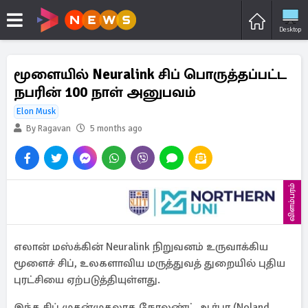
Desktop
மூளையில் Neuralink சிப் பொருத்தப்பட்ட
நபரின் 100 நாள் அனுபவம்
Elon Musk
By Ragavan
5 months ago
விளம்பரம்
எலான் மஸ்க்கின் Neuralink நிறுவனம் உருவாக்கிய
மூளைச் சிப், உலகளாவிய மருத்துவத் துறையில் புதிய
புரட்சியை ஏற்படுத்தியுள்ளது.
இந்த சிப் முதன்முதலாக நோலண்ட் ஆர்பா (Noland