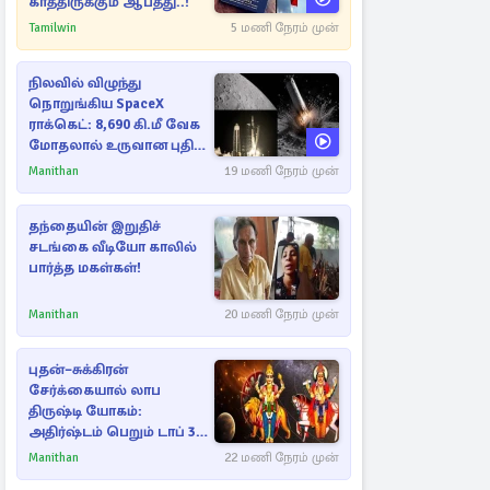
காத்திருக்கும் ஆபத்து..!
Tamilwin
5 மணி நேரம் முன்
நிலவில் விழுந்து
நொறுங்கிய SpaceX
ராக்கெட்: 8,690 கி.மீ வேக
மோதலால் உருவான புதிய
பள்ளம்!
Manithan
19 மணி நேரம் முன்
தந்தையின் இறுதிச்
சடங்கை வீடியோ காலில்
பார்த்த மகள்கள்!
Manithan
20 மணி நேரம் முன்
புதன்–சுக்கிரன்
சேர்க்கையால் லாப
திருஷ்டி யோகம்:
அதிர்ஷ்டம் பெறும் டாப் 3
ராசிகள்!
Manithan
22 மணி நேரம் முன்