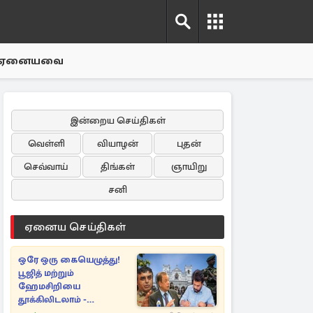
ஏனையவை
இன்றைய செய்திகள்
வெள்ளி
வியாழன்
புதன்
செவ்வாய்
திங்கள்
ஞாயிறு
சனி
ஏனைய செய்திகள்
ஒரே ஒரு கையெழுத்து!
பூஜித் மற்றும்
ஹேமசிறியை
தூக்கிலிடலாம் -