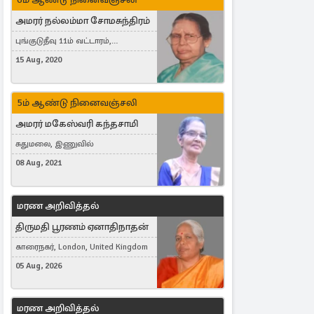
அமரர் நல்லம்மா சோமசுந்திரம்
புங்குடுதீவு 11ம் வட்டாரம்,
கொட்டாஞ்சேனை
15 Aug, 2020
5ம் ஆண்டு நினைவஞ்சலி
அமரர் மகேஸ்வரி கந்தசாமி
சுதுமலை, இணுவில்
08 Aug, 2021
மரண அறிவித்தல்
திருமதி பூரணம் ஏனாதிநாதன்
காரைநகர், London, United Kingdom
05 Aug, 2026
மரண அறிவித்தல்