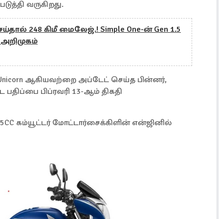
ுத்தி வருகிறது.
ய்தால் 248 கிமீ மைலேஜ்.! Simple One-ன் Gen 1.5
ர் அறிமுகம்
ும் Unicorn ஆகியவற்றை அப்டேட் செய்த பின்னர்,
ட்ட பதிப்பை பிப்ரவரி 13-ஆம் திகதி
25CC கம்யூட்டர் மோட்டார்சைக்கிளின் என்ஜினில்