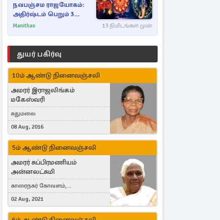
நவபஞ்சம ராஜயோகம்:
அதிர்ஷ்டம் பெறும் 3
ராசிகள்!
Manithan
13 நிமிடங்கள் முன்
துயர் பகிர்வு
10ம் ஆண்டு நினைவஞ்சலி
அமரர் இராஜலிங்கம்
மகேஸ்வரி
சுதுமலை
08 Aug, 2016
5ம் ஆண்டு நினைவஞ்சலி
அமரர் சுப்பிரமணியம்
அன்னலட்சுமி
காரைநகர் கோவளம்,
வெள்ளவத்தை
02 Aug, 2021
6ம் ஆண்டு நினைவஞ்சலி