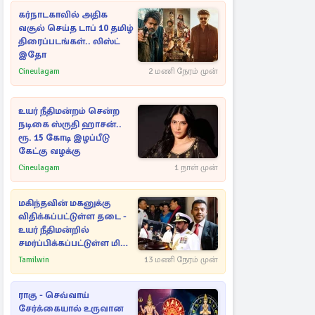
கர்நாடகாவில் அதிக
வசூல் செய்த டாப் 10 தமிழ்
திரைப்படங்கள்.. லிஸ்ட்
இதோ
Cineulagam
2 மணி நேரம் முன்
உயர் நீதிமன்றம் சென்ற
நடிகை ஸ்ருதி ஹாசன்..
ரூ. 15 கோடி இழப்பீடு
கேட்கு வழக்கு
Cineulagam
1 நாள் முன்
மகிந்தவின் மகனுக்கு
விதிக்கப்பட்டுள்ள தடை -
உயர் நீதிமன்றில்
சமர்ப்பிக்கப்பட்டுள்ள மிக
முக்கிய ஆவணங்கள்!
Tamilwin
13 மணி நேரம் முன்
ராகு - செவ்வாய்
சேர்க்கையால் உருவான