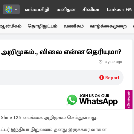
லங்காசிறி
மனிதன்
சினிமா
Lankasri FM
ஆன்மீகம்
தொழிநுட்பம்
வணிகம்
வாழ்க்கைமுறை
25 அறிமுகம்., விலை என்ன தெரியுமா?
a year ago
Report
விளம்பரம்
 Shine 125 பைக்கை அறிமுகம் செய்துள்ளது.
்டர் இந்தியா நிறுவனம் தனது இருசக்கர வாகன