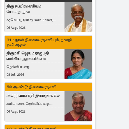
திரு சுப்பிரமணியம்
யோகநாதன்
கரவெட்டி, Quincy-sous-Sénart,
France
06 Aug, 2026
31ம் நாள் நினைவஞ்சலியும், நன்றி
நவிலலும்
திருமதி ஜெயம் ராஜபதி
எமிலியானுஸ்பிள்ளை
தெல்லிப்பழை
08 Jul, 2026
5ம் ஆண்டு நினைவஞ்சலி
அமரர் பராசக்தி இராசநாயகம்
அரியாலை, தெல்லிப்பழை,
Montreal, Canada
06 Aug, 2021