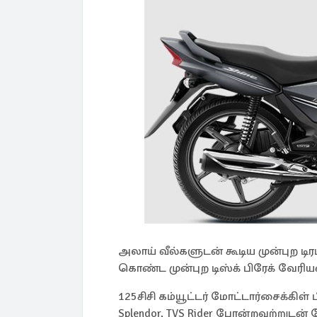
அலாய் வீல்களுடன் கூடிய முன்புற டிரம
கொண்ட முன்புற டிஸ்க் பிரேக் வேரியண்
125சிசி கம்யூட்டர் மோட்டார்சைக்கிள் ப
Splendor, TVS Rider போன்றவற்றுடன் ப