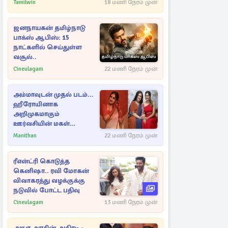
அநுரவுக்குச் சென்ற
Tamilwin
18 மணி நேரம் முன்
அறிவுரை..
ஜனநாயகன் தமிழ்நாடு
பாக்ஸ் ஆபிஸ்: 15
நாட்களில் செய்துள்ள
வசூல்..
Cineulagam
22 மணி நேரம் முன்
அம்மாவுடன் முதல் படம்...
ஹீரோயினாக
அறிமுகமாகும்
ஊர்வசியின் மகள்
தேஜலட்சுமி!
Manithan
22 மணி நேரம் முன்
ரீஎன்ட்ரி கொடுத்த
கெனிஷா.. ரவி மோகன்
விவாகரத்து வழக்குக்கு
நடுவில் போட்ட பதிவு
Cineulagam
13 மணி நேரம் முன்