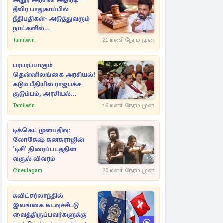
அநுர அரசின் அதிரடி -
தீவிர பாதுகாப்பில்
நீதிபதிகள்- அடுத்துவரும்
நாட்களில்
அம்பலமாகவுள்ள ரகசியம்
Tamilwin
21 மணி நேரம் முன்
பரபரப்பாகும்
தென்னிலங்கை அரசியல்!
கடும் பீதியில் ராஜபக்ச
குடும்பம், அரசியல்
நட்புகள்
Tamilwin
16 மணி நேரம் முன்
டிக்கெட் முன்பதிவு:
லோகேஷ் கனகராஜின்
'டிசி' திரைப்படத்தின்
வசூல் விவரம்
Cineulagam
20 மணி நேரம் முன்
சுவிட்சர்லாந்தில்
இலங்கை கடவுச்சீட்டு
வைத்திருப்பவர்களுக்கு