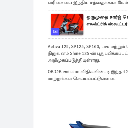
வரிசையை இந்திய சந்தைக்காக மேம்பட
ஒருமுறை சார்ஜ் செ
எலக்ட்ரிக் ஸ்கூட்ட
Activa 125, SP125, SP160, Livo மற்ற
நிறுவனம் Shine 125-ன் புதுப்பிக்கப்ப
அறிமுகப்படுத்தியுள்ளது.
OBD2B emission விதிகளின்படி இந்த 1
மாற்றங்கள் செய்யப்பட்டுள்ளன.