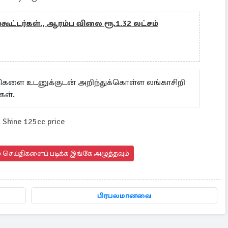
்கூட்டர்கள்., ஆரம்ப விலை ரூ.1.32 லட்சம்
ய்திகளை உடனுக்குடன் அறிந்துக்கொள்ள லங்காசிறி
கள்.
Shine 125cc price
 செய்திகளைப் படிக்க இங்கே அழுத்தவும்
பிரபலமானவை