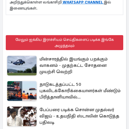
அறிந்துக்கொள்ள லங்காசிறி
WHATSAPP CHANNEL
இல்
இணையுங்கள்.
மேலும் ஐக்கிய இராச்சியம் செய்திகளைப் படிக்க இங்கே
அழுத்தவும்
மின்சாரத்தில் இயங்கும் பறக்கும்
வாகனம் - முதற்கட்ட சோதனை
முயற்சி வெற்றி
நாடுகடத்தப்பட்ட 50
புகலிடக்கோரிக்கையாளர்கள் மீண்டும்
பிரித்தானியாவில்...
பேப்பரை படிக்க சொன்ன முதல்வர்
விஜய் - உதயநிதி ஸ்டாலின் கொடுத்த
பதிலடி