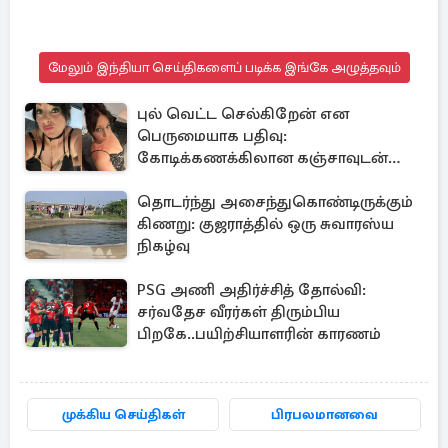
மேலும் இந்தியா செய்திகளைப் படிக்க இங்கே அழுத்தவும்
புல் வெட்ட செல்கிறேன் என
பெருமையாக பதிவு:
கோடிக்கணக்கிலான கஞ்சாவுடன்
சிக்கிய பிரித்தானிய பெண்
தொடர்ந்து அசைந்துகொண்டிருக்கும்
கிணறு: குஜராத்தில் ஒரு சுவாரஸ்ய
நிகழ்வு
PSG அணி அதிர்ச்சித் தோல்வி:
சர்வதேச வீரர்கள் திரும்பிய
பிறகே..பயிற்சியாளரின் காரணம்
முக்கிய செய்திகள்
பிரபலமானவை