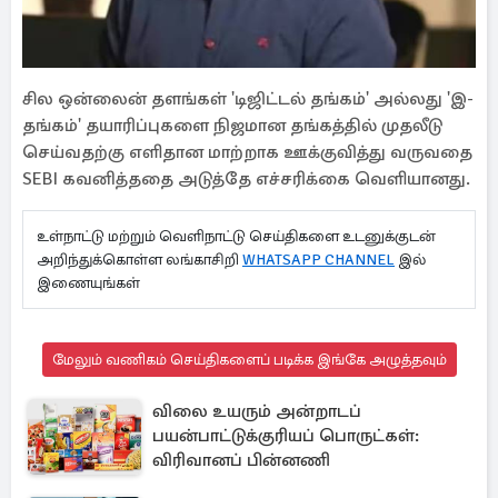
சில ஒன்லைன் தளங்கள் 'டிஜிட்டல் தங்கம்' அல்லது 'இ-
தங்கம்' தயாரிப்புகளை நிஜமான தங்கத்தில் முதலீடு
செய்வதற்கு எளிதான மாற்றாக ஊக்குவித்து வருவதை
SEBI கவனித்ததை அடுத்தே எச்சரிக்கை வெளியானது.
உள்நாட்டு மற்றும் வெளிநாட்டு செய்திகளை உடனுக்குடன்
அறிந்துக்கொள்ள லங்காசிறி
WHATSAPP CHANNEL
இல்
இணையுங்கள்
மேலும் வணிகம் செய்திகளைப் படிக்க இங்கே அழுத்தவும்
விலை உயரும் அன்றாடப்
பயன்பாட்டுக்குரியப் பொருட்கள்:
விரிவானப் பின்னணி