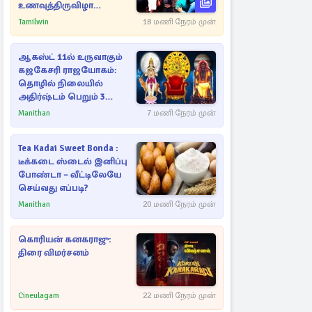
உணவுத்திருவிழா
இடைநிறுத்தம்
Tamilwin
18 மணி நேரம் முன்
ஆகஸ்ட் 11ல் உருவாகும்
கஜகேசரி ராஜயோகம்:
தொழில் நிலையில்
அதிர்ஷ்டம் பெறும் 3
ராசிகள்!
Manithan
7 மணி நேரம் முன்
Tea Kadai Sweet Bonda :
டீக்கடை ஸ்டைல் இனிப்பு
போண்டா – வீட்டிலேயே
செய்வது எப்படி?
Manithan
20 மணி நேரம் முன்
கொரியன் கனகராஜு:
திரை விமர்சனம்
Cineulagam
22 மணி நேரம் முன்