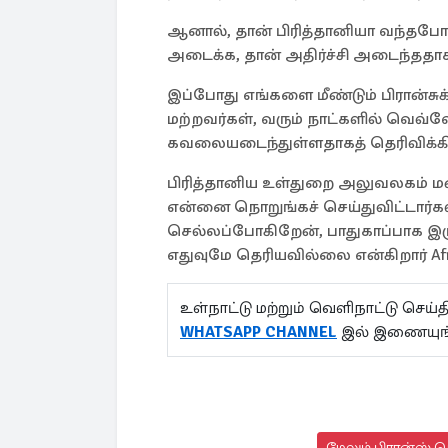
ஆனால், தான் பிரித்தானியா வந்தபோத
அடைக்க, தான் அதிர்ச்சி அடைந்ததாகத
இப்போது எங்களை மீண்டும் பிரான்சுக்
மற்றவர்கள், வரும் நாட்களில் வெவ்
கவலையடைந்துள்ளதாகத் தெரிவிக்கிற
பிரித்தானிய உள்துறை அலுவலகம் ம
என்னை நொறுங்கச் செய்துவிட்டார்கள்
செல்லப்போகிறேன், பாதுகாப்பாக இ
எதுவுமே தெரியவில்லை என்கிறார் Afr
உள்நாட்டு மற்றும் வெளிநாட்டு செ
WHATSAPP CHANNEL
இல் இணையுங
மேலும் பிரான்ஸ் ச