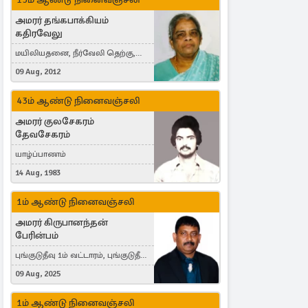
அமரர் தங்கபாக்கியம்
கதிரவேலு
மயிலியதனை, நீர்வேலி தெற்கு,
Herning, Denmark
09 Aug, 2012
43ம் ஆண்டு நினைவஞ்சலி
அமரர் குலசேகரம்
தேவசேகரம்
யாழ்ப்பாணம்
14 Aug, 1983
1ம் ஆண்டு நினைவஞ்சலி
அமரர் கிருபானந்தன்
பேரின்பம்
புங்குடுதீவு 1ம் வட்டாரம், புங்குடுதீவு,
India, Lausanne, Switzerland
09 Aug, 2025
1ம் ஆண்டு நினைவஞ்சலி