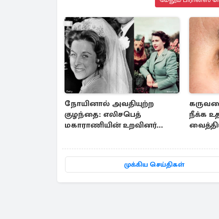
நோயினால் அவதியுற்ற
கருவள
குழந்தை: எலிசபெத்
நீக்க உ
மகாராணியின் உறவினர்
வைத்தி
எடுத்த பயங்கர முடிவு
முக்கிய செய்திகள்