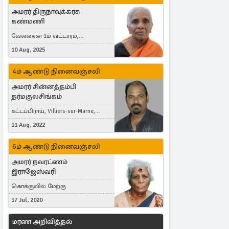
அமரர் திருநாவுக்கரசு
கண்மணி
வேலணை 1ம் வட்டாரம்,
மண்கும்பான் மேற்கு, Liestal,
10 Aug, 2025
Switzerland
4ம் ஆண்டு நினைவஞ்சலி
அமரர் சின்னத்தம்பி
தர்மகுலசிங்கம்
கட்டப்பிராய், Villiers-sur-Marne,
France
11 Aug, 2022
6ம் ஆண்டு நினைவஞ்சலி
அமரர் நவரட்ணம்
இராஜேஸ்வரி
கொக்குவில் மேற்கு
17 Jul, 2020
மரண அறிவித்தல்