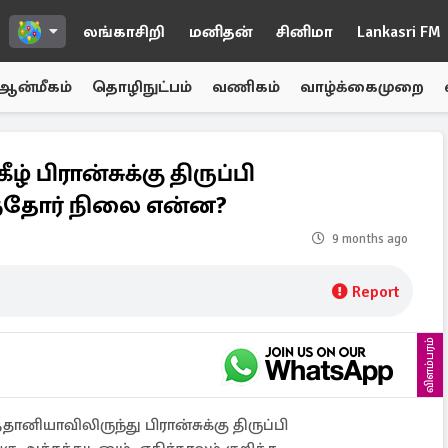
லங்காசிறி
மனிதன்
சினிமா
Lankasri FM
ஆன்மீகம்
தொழிநுட்பம்
வணிகம்
வாழ்க்கைமுறை
ீழ் பிரான்சுக்கு திருப்பி
்ந்தோர் நிலை என்ன?
9 months ago
Report
விளம்பரம்
ித்தானியாவிலிருந்து பிரான்சுக்கு திருப்பி