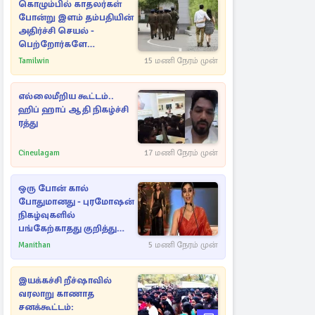
கொழும்பில் காதலர்கள்
போன்று இளம் தம்பதியின்
அதிர்ச்சி செயல் -
பெற்றோர்களே
எச்சரிக்கை
Tamilwin
15 மணி நேரம் முன்
எல்லைமீறிய கூட்டம்..
ஹிப் ஹாப் ஆதி நிகழ்ச்சி
ரத்து
Cineulagam
17 மணி நேரம் முன்
ஒரு போன் கால்
போதுமானது - புரமோஷன்
நிகழ்வுகளில்
பங்கேற்காதது குறித்து
நயன்தாரா ஓபன் டாக்!
Manithan
5 மணி நேரம் முன்
இயக்கச்சி றீச்ஷாவில்
வரலாறு காணாத
சனக்கூட்டம்: