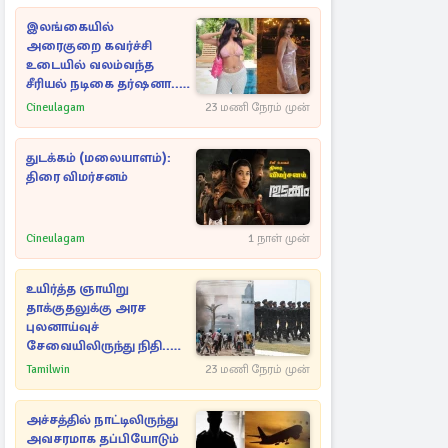
இலங்கையில்
அரைகுறை கவர்ச்சி
உடையில் வலம்வந்த
சீரியல் நடிகை தர்ஷனா...
அவரே வெளியிட்ட
Cineulagam
23 மணி நேரம் முன்
வீடியோ
துடக்கம் (மலையாளம்):
திரை விமர்சனம்
Cineulagam
1 நாள் முன்
உயிர்த்த ஞாயிறு
தாக்குதலுக்கு அரச
புலனாய்வுச்
சேவையிலிருந்து நிதி..
வெளியான அதிர்ச்சி
Tamilwin
23 மணி நேரம் முன்
தகவல்!
அச்சத்தில் நாட்டிலிருந்து
அவசரமாக தப்பியோடும்