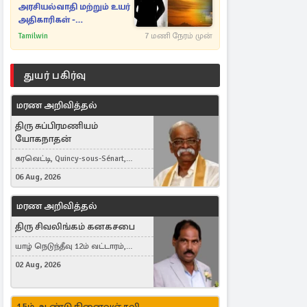
அரசியல்வாதி மற்றும் உயர்
அதிகாரிகள் -
ஆதாரங்களுடன்
Tamilwin
7 மணி நேரம் முன்
நெருங்கும்
புலனாய்வாளர்கள்
துயர் பகிர்வு
மரண அறிவித்தல்
திரு சுப்பிரமணியம்
யோகநாதன்
கரவெட்டி, Quincy-sous-Sénart,
France
06 Aug, 2026
மரண அறிவித்தல்
திரு சிவலிங்கம் கனகசபை
யாழ் நெடுந்தீவு 12ம் வட்டாரம்,
Jaffna, நயினாதீவு, London, United
02 Aug, 2026
Kingdom
15ம் ஆண்டு நினைவஞ்சலி