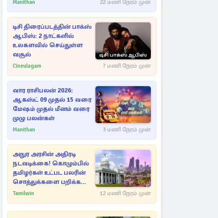
Manithan
22 மணி நேரம் முன்
டிசி திரைப்படத்தின் பாக்ஸ்
ஆபிஸ்: 2 நாட்களில்
உலகளவில் செய்துள்ள
வசூல்
Cineulagam
7 மணி நேரம் முன்
வார ராசிபலன் 2026:
ஆகஸ்ட் 09 முதல் 15 வரை
மேஷம் முதல் மீனம் வரை
முழு பலன்கள்
Manithan
3 மணி நேரம் முன்
அநுர அரசின் அதிரடி
நடவடிக்கை! கொழும்பில்
தமிழர்கள் உட்பட பலரின்
சொத்துக்களை பறிக்க
நடவடிக்கை
Tamilwin
12 மணி நேரம் முன்